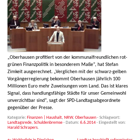
„Oberhausen profitiert von der kommunalfreundlichen rot-
grünen Finanzpolitik in besonderem Maße“, hat Stefan
Zimkeit ausgerechnet. „Verglichen mit der schwarz-gelben
Vorgängerregierung bekommt Oberhausen jährlich 100
Millionen Euro mehr Zuweisungen vom Land. Das ist klares
Signal, dass handlungsfähige Städte für unser Gemeinwohl
unverzichtbar sind“, sagt der SPD-Landtagsabgeordnete
gegenüber der Presse.
Kategorie:
Finanzen | Haushalt
,
NRW
,
Oberhausen
· Schlagwort:
Landtagsrede
,
Schuldenbremse
· Datum:
6.6.2014
·
Eingestellt von:
Harald Schrapers
.