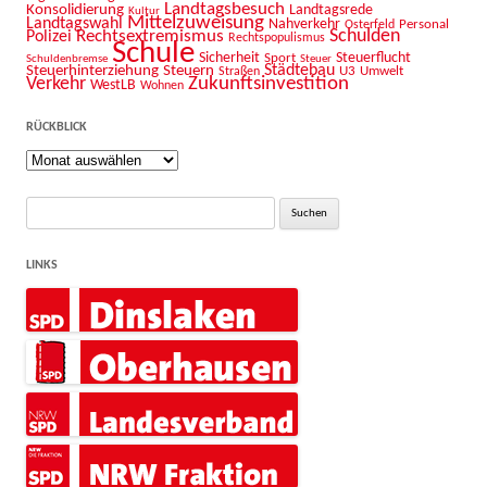
Landtagsbesuch
Konsolidierung
Landtagsrede
Kultur
Mittelzuweisung
Landtagswahl
Nahverkehr
Personal
Osterfeld
Schulden
Rechtsextremismus
Polizei
Rechtspopulismus
Schule
Sicherheit
Sport
Steuerflucht
Schuldenbremse
Steuer
Städtebau
Steuerhinterziehung
Steuern
U3
Umwelt
Straßen
Zukunftsinvestition
Verkehr
WestLB
Wohnen
RÜCKBLICK
Rückblick
Suche
nach:
LINKS