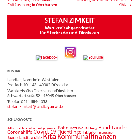
Beitrags-Navigation
←
Wahlerfolg in Dinslaken,
Landtag beschießt reformiertes
Enttäuschung in Oberhausen
Kibiz
→
STEFAN ZIMKEIT
Wahlkreisabgeordneter
für Sterkrade und Dinslaken
KONTAKT
Landtag Nordrhein-Westfalen
Postfach 101143 · 40002 Düsseldorf
Wahlkreisbüro Oberhausen/Dinslaken
Schwartzstraße 52 · 46045 Oberhausen
Telefon 0211 884-4353
stefan.zimkeit@landtag.nrw.de
SCHLAGWORTE
Bahn
Bund-Länder
Betuwe
Altschulden
Bildung
Arbeit
Arbeitsmarkt
Covid-19
Flüchtlinge
Coronahilfe
Inklusion
Integration
Kita
Kommunalfinanzen
Jugendlandtag
Kibiz