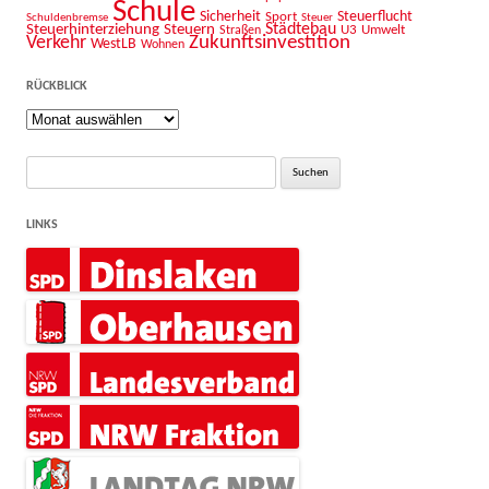
Schule
Sicherheit
Sport
Steuerflucht
Schuldenbremse
Steuer
Städtebau
Steuerhinterziehung
Steuern
U3
Umwelt
Straßen
Zukunftsinvestition
Verkehr
WestLB
Wohnen
RÜCKBLICK
Rückblick
Suche
nach:
LINKS