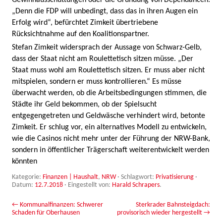
„Denn die FDP will unbedingt, dass das in ihren Augen ein
Erfolg wird“, befürchtet Zimkeit übertriebene
Rücksichtnahme auf den Koalitionspartner.
Stefan Zimkeit widersprach der Aussage von Schwarz-Gelb,
dass der Staat nicht am Roulettetisch sitzen müsse. „Der
Staat muss wohl am Roulettetisch sitzen. Er muss aber nicht
mitspielen, sondern er muss kontrollieren.“ Es müsse
überwacht werden, ob die Arbeitsbedingungen stimmen, die
Städte ihr Geld bekommen, ob der Spielsucht
entgegengetreten und Geldwäsche verhindert wird, betonte
Zimkeit. Er schlug vor, ein alternatives Modell zu entwickeln,
wie die Casinos nicht mehr unter der Führung der NRW-Bank,
sondern in öffentlicher Trägerschaft weiterentwickelt werden
könnten
Kategorie:
Finanzen | Haushalt
,
NRW
· Schlagwort:
Privatisierung
·
Datum:
12.7.2018
·
Eingestellt von:
Harald Schrapers
.
Beitrags-Navigation
←
Kommunalfinanzen: Schwerer
Sterkrader Bahnsteigdach:
Schaden für Oberhausen
provisorisch wieder hergestellt
→