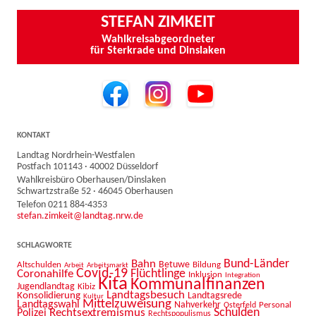
STEFAN ZIMKEIT
Wahlkreisabgeordneter
für Sterkrade und Dinslaken
KONTAKT
Landtag Nordrhein-Westfalen
Postfach 101143 · 40002 Düsseldorf
Wahlkreisbüro Oberhausen/Dinslaken
Schwartzstraße 52 · 46045 Oberhausen
Telefon 0211 884-4353
stefan.zimkeit@landtag.nrw.de
SCHLAGWORTE
Bahn
Bund-Länder
Betuwe
Altschulden
Bildung
Arbeit
Arbeitsmarkt
Covid-19
Flüchtlinge
Coronahilfe
Inklusion
Integration
Kita
Kommunalfinanzen
Jugendlandtag
Kibiz
Landtagsbesuch
Konsolidierung
Landtagsrede
Kultur
Mittelzuweisung
Landtagswahl
Nahverkehr
Personal
Osterfeld
Schulden
Rechtsextremismus
Polizei
Rechtspopulismus