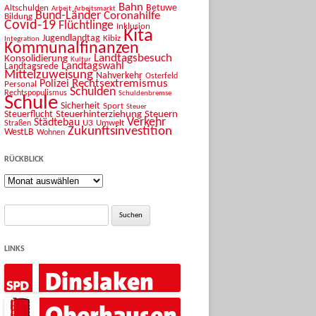
Bahn
Betuwe
Altschulden
Arbeit
Arbeitsmarkt
Bund-Länder
Coronahilfe
Bildung
Covid-19
Flüchtlinge
Inklusion
Kita
Jugendlandtag
Kibiz
Integration
Kommunalfinanzen
Landtagsbesuch
Konsolidierung
Kultur
Landtagswahl
Landtagsrede
Mittelzuweisung
Nahverkehr
Osterfeld
Rechtsextremismus
Polizei
Personal
Schulden
Rechtspopulismus
Schuldenbremse
Schule
Sicherheit
Sport
Steuer
Steuerhinterziehung
Steuern
Steuerflucht
Verkehr
Städtebau
U3
Umwelt
Straßen
Zukunftsinvestition
WestLB
Wohnen
RÜCKBLICK
Rückblick
Suche
nach:
LINKS