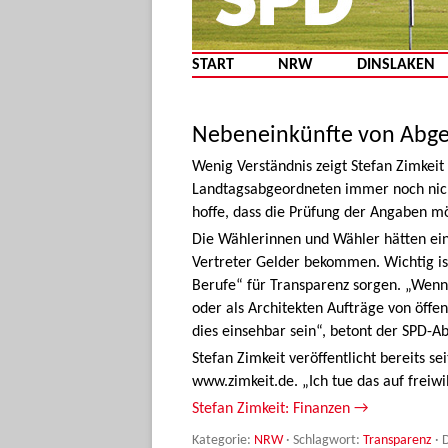
START
NRW
DINSLAKEN
Nebeneinkünfte von Abge
Wenig Verständnis zeigt Stefan Zimkeit
Landtagsabgeordneten immer noch nicht
hoffe, dass die Prüfung der Angaben mö
Die Wählerinnen und Wähler hätten ein
Vertreter Gelder bekommen. Wichtig ist
Berufe“ für Transparenz sorgen. „Wenn 
oder als Architekten Aufträge von öf
dies einsehbar sein“, betont der SPD-A
Stefan Zimkeit veröffentlicht bereits s
www.zimkeit.de. „Ich tue das auf freiwil
Stefan Zimkeit: Finanzen →
Kategorie:
NRW
· Schlagwort:
Transparenz
· 