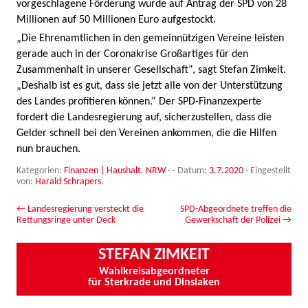
vorgeschlagene Förderung wurde auf Antrag der SPD von 28
Millionen auf 50 Millionen Euro aufgestockt.
„Die Ehrenamtlichen in den gemeinnützigen Vereine leisten
gerade auch in der Coronakrise Großartiges für den
Zusammenhalt in unserer Gesellschaft“, sagt Stefan Zimkeit.
„Deshalb ist es gut, dass sie jetzt alle von der Unterstützung
des Landes profitieren können.“ Der SPD-Finanzexperte
fordert die Landesregierung auf, sicherzustellen, dass die
Gelder schnell bei den Vereinen ankommen, die die Hilfen
nun brauchen.
Kategorien:
Finanzen | Haushalt
,
NRW
· · Datum:
3.7.2020
·
Eingestellt
von:
Harald Schrapers
.
Beitrags-Navigation
←
Landesregierung versteckt die
SPD-Abgeordnete treffen die
Rettungsringe unter Deck
Gewerkschaft der Polizei
→
STEFAN ZIMKEIT
Wahlkreisabgeordneter
für Sterkrade und Dinslaken