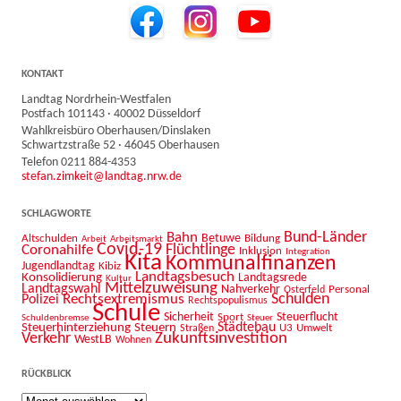
KONTAKT
Landtag Nordrhein-Westfalen
Postfach 101143 · 40002 Düsseldorf
Wahlkreisbüro Oberhausen/Dinslaken
Schwartzstraße 52 · 46045 Oberhausen
Telefon 0211 884-4353
stefan.zimkeit@landtag.nrw.de
SCHLAGWORTE
Bahn
Bund-Länder
Betuwe
Altschulden
Bildung
Arbeit
Arbeitsmarkt
Covid-19
Flüchtlinge
Coronahilfe
Inklusion
Integration
Kita
Kommunalfinanzen
Jugendlandtag
Kibiz
Landtagsbesuch
Konsolidierung
Landtagsrede
Kultur
Mittelzuweisung
Landtagswahl
Nahverkehr
Personal
Osterfeld
Schulden
Rechtsextremismus
Polizei
Rechtspopulismus
Schule
Sicherheit
Sport
Steuerflucht
Schuldenbremse
Steuer
Städtebau
Steuerhinterziehung
Steuern
U3
Umwelt
Straßen
Zukunftsinvestition
Verkehr
WestLB
Wohnen
RÜCKBLICK
Rückblick