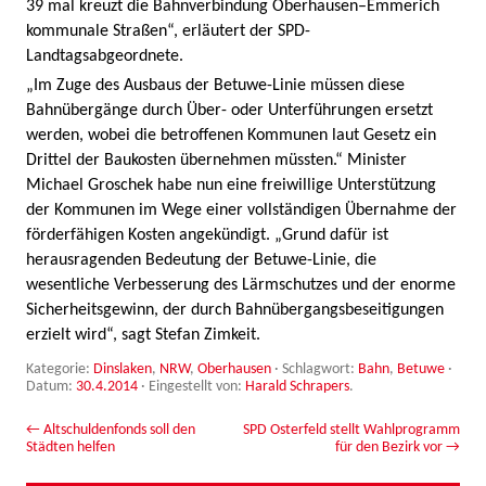
39 mal kreuzt die Bahnverbindung Oberhausen–Emmerich
kommunale Straßen“, erläutert der SPD-
Landtagsabgeordnete.
„Im Zuge des Ausbaus der Betuwe-Linie müssen diese
Bahnübergänge durch Über- oder Unterführungen ersetzt
werden, wobei die betroffenen Kommunen laut Gesetz ein
Drittel der Baukosten übernehmen müssten.“ Minister
Michael Groschek habe nun eine freiwillige Unterstützung
der Kommunen im Wege einer vollständigen Übernahme der
förderfähigen Kosten angekündigt. „Grund dafür ist
herausragenden Bedeutung der Betuwe-Linie, die
wesentliche Verbesserung des Lärmschutzes und der enorme
Sicherheitsgewinn, der durch Bahnübergangsbeseitigungen
erzielt wird“, sagt Stefan Zimkeit.
Kategorie:
Dinslaken
,
NRW
,
Oberhausen
· Schlagwort:
Bahn
,
Betuwe
·
Datum:
30.4.2014
·
Eingestellt von:
Harald Schrapers
.
Beitrags-Navigation
←
Altschuldenfonds soll den
SPD Osterfeld stellt Wahlprogramm
Städten helfen
für den Bezirk vor
→