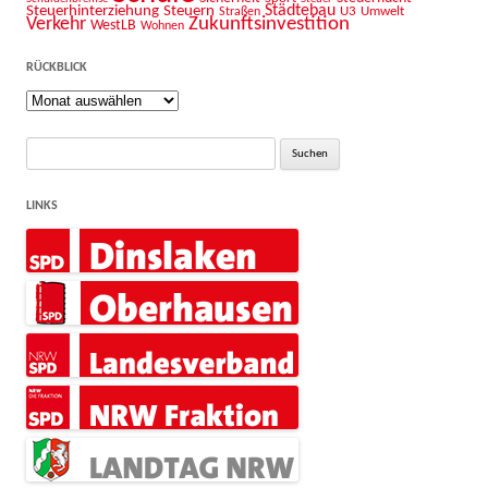
Städtebau
Steuerhinterziehung
Steuern
U3
Umwelt
Straßen
Zukunftsinvestition
Verkehr
WestLB
Wohnen
RÜCKBLICK
Rückblick
Suche
nach:
LINKS