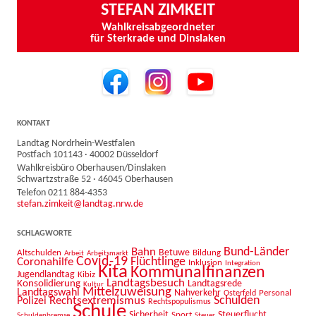
STEFAN ZIMKEIT
Wahlkreisabgeordneter
für Sterkrade und Dinslaken
KONTAKT
Landtag Nordrhein-Westfalen
Postfach 101143 · 40002 Düsseldorf
Wahlkreisbüro Oberhausen/Dinslaken
Schwartzstraße 52 · 46045 Oberhausen
Telefon 0211 884-4353
stefan.zimkeit@landtag.nrw.de
SCHLAGWORTE
Bahn
Bund-Länder
Betuwe
Altschulden
Bildung
Arbeit
Arbeitsmarkt
Covid-19
Flüchtlinge
Coronahilfe
Inklusion
Integration
Kita
Kommunalfinanzen
Jugendlandtag
Kibiz
Landtagsbesuch
Konsolidierung
Landtagsrede
Kultur
Mittelzuweisung
Landtagswahl
Nahverkehr
Personal
Osterfeld
Schulden
Rechtsextremismus
Polizei
Rechtspopulismus
Schule
Sicherheit
Sport
Steuerflucht
Schuldenbremse
Steuer