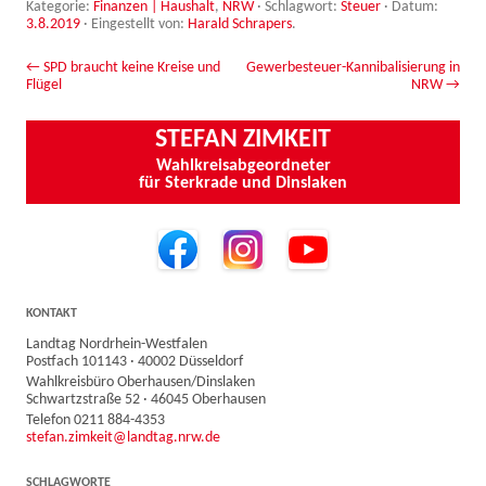
Kategorie:
Finanzen | Haushalt
,
NRW
· Schlagwort:
Steuer
· Datum:
3.8.2019
·
Eingestellt von:
Harald Schrapers
.
Beitrags-Navigation
←
SPD braucht keine Kreise und
Gewerbesteuer-Kannibalisierung in
Flügel
NRW
→
STEFAN ZIMKEIT
Wahlkreisabgeordneter
für Sterkrade und Dinslaken
KONTAKT
Landtag Nordrhein-Westfalen
Postfach 101143 · 40002 Düsseldorf
Wahlkreisbüro Oberhausen/Dinslaken
Schwartzstraße 52 · 46045 Oberhausen
Telefon 0211 884-4353
stefan.zimkeit@landtag.nrw.de
SCHLAGWORTE