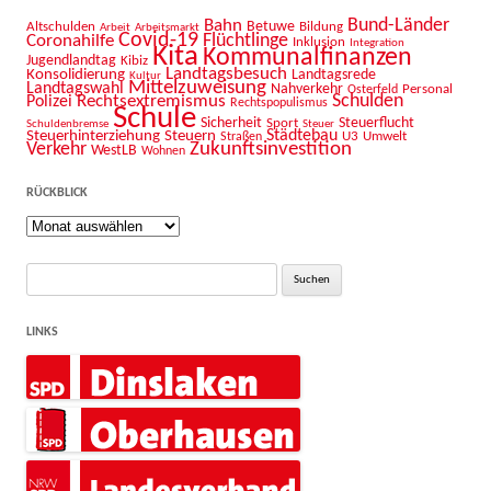
Bahn
Bund-Länder
Betuwe
Altschulden
Bildung
Arbeit
Arbeitsmarkt
Covid-19
Flüchtlinge
Coronahilfe
Inklusion
Integration
Kita
Kommunalfinanzen
Jugendlandtag
Kibiz
Landtagsbesuch
Konsolidierung
Landtagsrede
Kultur
Mittelzuweisung
Landtagswahl
Nahverkehr
Personal
Osterfeld
Schulden
Rechtsextremismus
Polizei
Rechtspopulismus
Schule
Sicherheit
Sport
Steuerflucht
Schuldenbremse
Steuer
Städtebau
Steuerhinterziehung
Steuern
U3
Umwelt
Straßen
Zukunftsinvestition
Verkehr
WestLB
Wohnen
RÜCKBLICK
Rückblick
Suche
nach:
LINKS