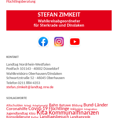
Flüchtlingsberatung
STEFAN ZIMKEIT
Wahlkreisabgeordneter
für Sterkrade und Dinslaken
KONTAKT
Landtag Nordrhein-Westfalen
Postfach 101143 · 40002 Düsseldorf
Wahlkreisbüro Oberhausen/Dinslaken
Schwartzstraße 52 · 46045 Oberhausen
Telefon 0211 884-4353
stefan.zimkeit@landtag.nrw.de
SCHLAGWORTE
Bahn
Bund-Länder
Betuwe
Altschulden
Bildung
Arbeit
Arbeitsmarkt
Covid-19
Flüchtlinge
Coronahilfe
Inklusion
Integration
Kita
Kommunalfinanzen
Jugendlandtag
Kibiz
Landtagsbesuch
Konsolidierung
Landtagsrede
Kultur