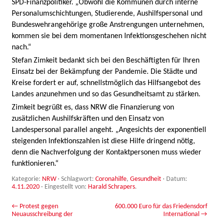
SPD-Finanzpolitiker. „Obwohl die Kommunen durch interne
Personalumschichtungen, Studierende, Aushilfspersonal und
Bundeswehrangehörige große Anstrengungen unternehmen,
kommen sie bei dem momentanen Infektionsgeschehen nicht
nach.“
Stefan Zimkeit bedankt sich bei den Beschäftigten für Ihren
Einsatz bei der Bekämpfung der Pandemie. Die Städte und
Kreise fordert er auf, schnellstmöglich das Hilfsangebot des
Landes anzunehmen und so das Gesundheitsamt zu stärken.
Zimkeit begrüßt es, dass NRW die Finanzierung von
zusätzlichen Aushilfskräften und den Einsatz von
Landespersonal parallel angeht. „Angesichts der exponentiell
steigenden Infektionszahlen ist diese Hilfe dringend nötig,
denn die Nachverfolgung der Kontaktpersonen muss wieder
funktionieren.“
Kategorie:
NRW
· Schlagwort:
Coronahilfe
,
Gesundheit
· Datum:
4.11.2020
·
Eingestellt von:
Harald Schrapers
.
Beitrags-Navigation
←
Protest gegen
600.000 Euro für das Friedensdorf
Neuausschreibung der
International
→