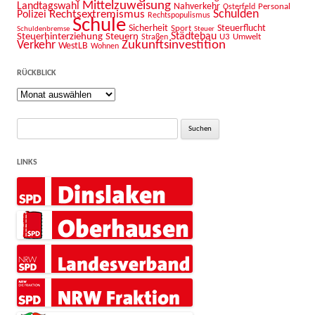
Mittelzuweisung
Landtagswahl
Nahverkehr
Personal
Osterfeld
Schulden
Rechtsextremismus
Polizei
Rechtspopulismus
Schule
Sicherheit
Sport
Steuerflucht
Schuldenbremse
Steuer
Städtebau
Steuerhinterziehung
Steuern
U3
Umwelt
Straßen
Zukunftsinvestition
Verkehr
WestLB
Wohnen
RÜCKBLICK
Rückblick
Suche
nach:
LINKS