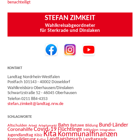
benachteiligt
STEFAN ZIMKEIT
Wahlkreisabgeordneter
für Sterkrade und Dinslaken
KONTAKT
Landtag Nordrhein-Westfalen
Postfach 101143 · 40002 Düsseldorf
Wahlkreisbüro Oberhausen/Dinslaken
Schwartzstraße 52 · 46045 Oberhausen
Telefon 0211 884-4353
stefan.zimkeit@landtag.nrw.de
SCHLAGWORTE
Bahn
Bund-Länder
Betuwe
Altschulden
Bildung
Arbeit
Arbeitsmarkt
Covid-19
Flüchtlinge
Coronahilfe
Inklusion
Integration
Kita
Kommunalfinanzen
Jugendlandtag
Kibiz
Landtagsbesuch
Konsolidierung
Landtagsrede
Kultur