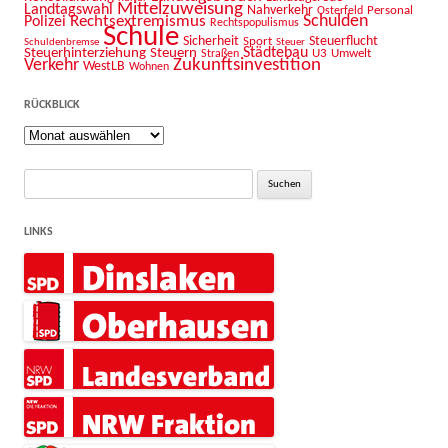
Mittelzuweisung
Landtagswahl
Nahverkehr
Personal
Osterfeld
Schulden
Rechtsextremismus
Polizei
Rechtspopulismus
Schule
Sicherheit
Sport
Steuerflucht
Schuldenbremse
Steuer
Städtebau
Steuerhinterziehung
Steuern
U3
Umwelt
Straßen
Zukunftsinvestition
Verkehr
WestLB
Wohnen
RÜCKBLICK
Rückblick
Suche
nach:
LINKS