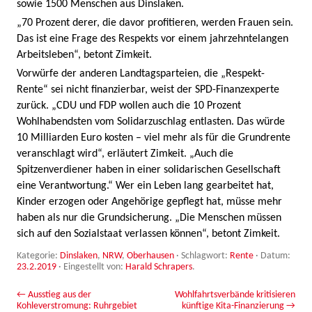
sowie 1500 Menschen aus Dinslaken.
„70 Prozent derer, die davor profitieren, werden Frauen sein.
Das ist eine Frage des Respekts vor einem jahrzehntelangen
Arbeitsleben“, betont Zimkeit.
Vorwürfe der anderen Landtagsparteien, die „Respekt-
Rente“ sei nicht finanzierbar, weist der SPD-Finanzexperte
zurück. „CDU und FDP wollen auch die 10 Prozent
Wohlhabendsten vom Solidarzuschlag entlasten. Das würde
10 Milliarden Euro kosten – viel mehr als für die Grundrente
veranschlagt wird“, erläutert Zimkeit. „Auch die
Spitzenverdiener haben in einer solidarischen Gesellschaft
eine Verantwortung.“ Wer ein Leben lang gearbeitet hat,
Kinder erzogen oder Angehörige gepflegt hat, müsse mehr
haben als nur die Grundsicherung. „Die Menschen müssen
sich auf den Sozialstaat verlassen können“, betont Zimkeit.
Kategorie:
Dinslaken
,
NRW
,
Oberhausen
· Schlagwort:
Rente
· Datum:
23.2.2019
·
Eingestellt von:
Harald Schrapers
.
Beitrags-Navigation
←
Ausstieg aus der
Wohlfahrtsverbände kritisieren
Kohleverstromung: Ruhrgebiet
künftige Kita-Finanzierung
→