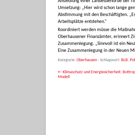
Ansiedlung einer Landesbehörde der ric
Umsetzung: „Hier wird schon lange ge
Abstimmung mit den Beschäftigten. „E
Arbeitsplätze entstehen.“
Koordiniert werden müsse die Maßnahm
Oberhausener Finanzämter, erinnert Zi
Zusammenlegung. „Sinnvoll ist ein Neu
Eine Zusammenlegung in der Neuen Mitt
Kategorie:
Oberhausen
· Schlagwort:
BLB
,
Pol
Beitrags-Navigation
←
Klimaschutz und Energiesicherheit: Bottrop
Modell