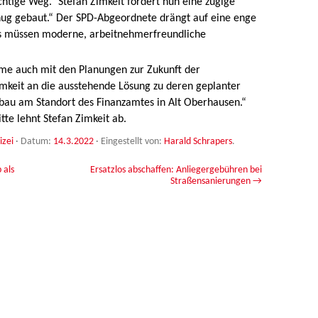
htige Weg.“ Stefan Zimkeit fordert nun eine zügige
nug gebaut.“ Der SPD-Abgeordnete drängt auf eine enge
s müssen moderne, arbeitnehmerfreundliche
e auch mit den Planungen zur Zukunft der
mkeit an die ausstehende Lösung zu deren geplanter
bau am Standort des Finanzamtes in Alt Oberhausen.“
e lehnt Stefan Zimkeit ab.
izei
· Datum:
14.3.2022
·
Eingestellt von:
Harald Schrapers
.
 als
Ersatzlos abschaffen: Anliegergebühren bei
Straßensanierungen
→