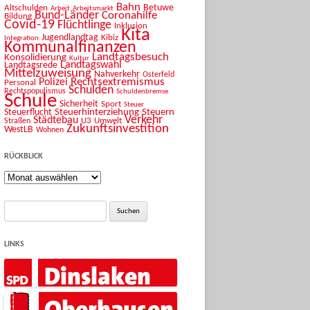
Bahn
Betuwe
Altschulden
Arbeit
Arbeitsmarkt
Bund-Länder
Coronahilfe
Bildung
Covid-19
Flüchtlinge
Inklusion
Kita
Jugendlandtag
Kibiz
Integration
Kommunalfinanzen
Landtagsbesuch
Konsolidierung
Kultur
Landtagswahl
Landtagsrede
Mittelzuweisung
Nahverkehr
Osterfeld
Rechtsextremismus
Polizei
Personal
Schulden
Rechtspopulismus
Schuldenbremse
Schule
Sicherheit
Sport
Steuer
Steuerhinterziehung
Steuern
Steuerflucht
Verkehr
Städtebau
U3
Umwelt
Straßen
Zukunftsinvestition
WestLB
Wohnen
RÜCKBLICK
Rückblick
Suche
nach:
LINKS