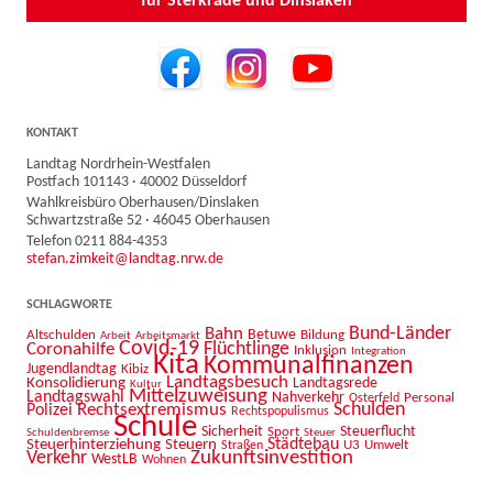
für Sterkrade und Dinslaken
KONTAKT
Landtag Nordrhein-Westfalen
Postfach 101143 · 40002 Düsseldorf
Wahlkreisbüro Oberhausen/Dinslaken
Schwartzstraße 52 · 46045 Oberhausen
Telefon 0211 884-4353
stefan.zimkeit@landtag.nrw.de
SCHLAGWORTE
Bahn
Bund-Länder
Betuwe
Altschulden
Bildung
Arbeit
Arbeitsmarkt
Covid-19
Flüchtlinge
Coronahilfe
Inklusion
Integration
Kita
Kommunalfinanzen
Jugendlandtag
Kibiz
Landtagsbesuch
Konsolidierung
Landtagsrede
Kultur
Mittelzuweisung
Landtagswahl
Nahverkehr
Personal
Osterfeld
Schulden
Rechtsextremismus
Polizei
Rechtspopulismus
Schule
Sicherheit
Sport
Steuerflucht
Schuldenbremse
Steuer
Städtebau
Steuerhinterziehung
Steuern
U3
Umwelt
Straßen
Zukunftsinvestition
Verkehr
WestLB
Wohnen