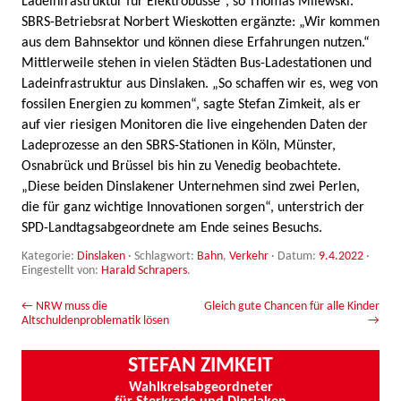
Ladeinfrastruktur für Elektrobusse“, so Thomas Milewski.
SBRS-Betriebsrat Norbert Wieskotten ergänzte: „Wir kommen
aus dem Bahnsektor und können diese Erfahrungen nutzen.“
Mittlerweile stehen in vielen Städten Bus-Ladestationen und
Ladeinfrastruktur aus Dinslaken. „So schaffen wir es, weg von
fossilen Energien zu kommen“, sagte Stefan Zimkeit, als er
auf vier riesigen Monitoren die live eingehenden Daten der
Ladeprozesse an den SBRS-Stationen in Köln, Münster,
Osnabrück und Brüssel bis hin zu Venedig beobachtete.
„Diese beiden Dinslakener Unternehmen sind zwei Perlen,
die für ganz wichtige Innovationen sorgen“, unterstrich der
SPD-Landtagsabgeordnete am Ende seines Besuchs.
Kategorie:
Dinslaken
· Schlagwort:
Bahn
,
Verkehr
· Datum:
9.4.2022
·
Eingestellt von:
Harald Schrapers
.
Beitrags-Navigation
←
NRW muss die
Gleich gute Chancen für alle Kinder
Altschuldenproblematik lösen
→
STEFAN ZIMKEIT
Wahlkreisabgeordneter