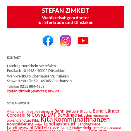
STEFAN ZIMKEIT
Wahlkreisabgeordneter
für Sterkrade und Dinslaken
KONTAKT
Landtag Nordrhein-Westfalen
Postfach 101143 · 40002 Düsseldorf
Wahlkreisbüro Oberhausen/Dinslaken
Schwartzstraße 52 · 46045 Oberhausen
Telefon 0211 884-4353
stefan.zimkeit@landtag.nrw.de
SCHLAGWORTE
Bahn
Bund-Länder
Betuwe
Altschulden
Bildung
Arbeit
Arbeitsmarkt
Covid-19
Flüchtlinge
Coronahilfe
Inklusion
Integration
Kita
Kommunalfinanzen
Jugendlandtag
Kibiz
Landtagsbesuch
Konsolidierung
Landtagsrede
Kultur
Mittelzuweisung
Landtagswahl
Nahverkehr
Personal
Osterfeld