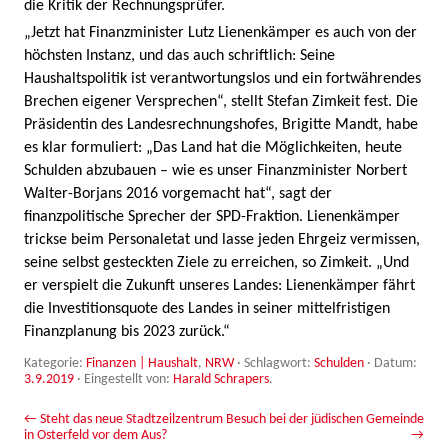
die Kritik der Rechnungsprüfer.
„Jetzt hat Finanzminister Lutz Lienenkämper es auch von der
höchsten Instanz, und das auch schriftlich: Seine
Haushaltspolitik ist verantwortungslos und ein fortwährendes
Brechen eigener Versprechen“, stellt Stefan Zimkeit fest. Die
Präsidentin des Landesrechnungshofes, Brigitte Mandt, habe
es klar formuliert: „Das Land hat die Möglichkeiten, heute
Schulden abzubauen – wie es unser Finanzminister Norbert
Walter-Borjans 2016 vorgemacht hat“, sagt der
finanzpolitische Sprecher der SPD-Fraktion. Lienenkämper
trickse beim Personaletat und lasse jeden Ehrgeiz vermissen,
seine selbst gesteckten Ziele zu erreichen, so Zimkeit. „Und
er verspielt die Zukunft unseres Landes: Lienenkämper fährt
die Investitionsquote des Landes in seiner mittelfristigen
Finanzplanung bis 2023 zurück.“
Kategorie:
Finanzen | Haushalt
,
NRW
· Schlagwort:
Schulden
· Datum:
3.9.2019
·
Eingestellt von:
Harald Schrapers
.
Beitrags-Navigation
←
Steht das neue Stadtzeilzentrum
Besuch bei der jüdischen Gemeinde
in Osterfeld vor dem Aus?
→