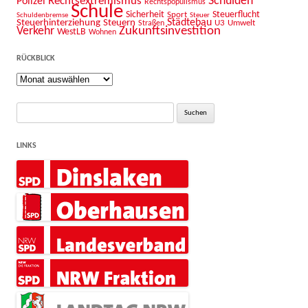
Schulden
Rechtsextremismus
Polizei
Rechtspopulismus
Schule
Sicherheit
Sport
Steuerflucht
Schuldenbremse
Steuer
Städtebau
Steuerhinterziehung
Steuern
U3
Umwelt
Straßen
Zukunftsinvestition
Verkehr
WestLB
Wohnen
RÜCKBLICK
Rückblick
Suche
nach:
LINKS