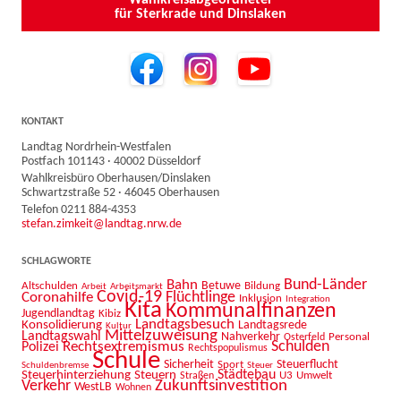
für Sterkrade und Dinslaken
KONTAKT
Landtag Nordrhein-Westfalen
Postfach 101143 · 40002 Düsseldorf
Wahlkreisbüro Oberhausen/Dinslaken
Schwartzstraße 52 · 46045 Oberhausen
Telefon 0211 884-4353
stefan.zimkeit@landtag.nrw.de
SCHLAGWORTE
Bahn
Bund-Länder
Betuwe
Altschulden
Bildung
Arbeit
Arbeitsmarkt
Covid-19
Flüchtlinge
Coronahilfe
Inklusion
Integration
Kita
Kommunalfinanzen
Jugendlandtag
Kibiz
Landtagsbesuch
Konsolidierung
Landtagsrede
Kultur
Mittelzuweisung
Landtagswahl
Nahverkehr
Personal
Osterfeld
Schulden
Rechtsextremismus
Polizei
Rechtspopulismus
Schule
Sicherheit
Sport
Steuerflucht
Schuldenbremse
Steuer
Städtebau
Steuerhinterziehung
Steuern
U3
Umwelt
Straßen
Zukunftsinvestition
Verkehr
WestLB
Wohnen