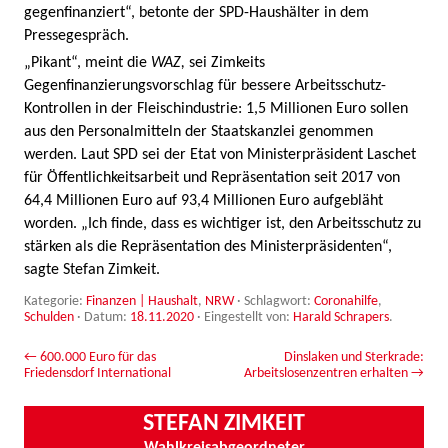
gegenfinanziert“, betonte der SPD-Haushälter in dem
Pressegespräch.
„Pikant“, meint die
WAZ,
sei Zimkeits
Gegenfinanzierungsvorschlag für bessere Arbeitsschutz-
Kontrollen in der Fleischindustrie: 1,5 Millionen Euro sollen
aus den Personalmitteln der Staatskanzlei genommen
werden. Laut SPD sei der Etat von Ministerpräsident Laschet
für Öffentlichkeitsarbeit und Repräsentation seit 2017 von
64,4 Millionen Euro auf 93,4 Millionen Euro aufgebläht
worden. „Ich finde, dass es wichtiger ist, den Arbeitsschutz zu
stärken als die Repräsentation des Ministerpräsidenten“,
sagte Stefan Zimkeit.
Kategorie:
Finanzen | Haushalt
,
NRW
· Schlagwort:
Coronahilfe
,
Schulden
· Datum:
18.11.2020
·
Eingestellt von:
Harald Schrapers
.
Beitrags-Navigation
←
600.000 Euro für das
Dinslaken und Sterkrade:
Friedensdorf International
Arbeitslosenzentren erhalten
→
STEFAN ZIMKEIT
Wahlkreisabgeordneter