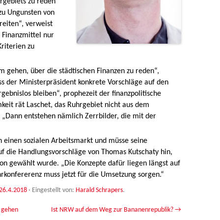
rgebiets zu reden
 zu Ungunsten von
eiten“, verweist
 Finanzmittel nur
riterien zu
m gehen, über die städtischen Finanzen zu reden“,
ss der Ministerpräsident konkrete Vorschläge auf den
rgebnislos bleiben“, prophezeit der finanzpolitische
keit rät Laschet, das Ruhrgebiet nicht aus dem
. „Dann entstehen nämlich Zerrbilder, die mit der
n einen sozialen Arbeitsmarkt und müsse seine
auf die Handlungsvorschläge von Thomas Kutschaty hin,
ion gewählt wurde. „Die Konzepte dafür liegen längst auf
hrkonfererenz muss jetzt für die Umsetzung sorgen.“
26.4.2018
·
Eingestellt von:
Harald Schrapers
.
t gehen
Ist NRW auf dem Weg zur Bananenrepublik?
→