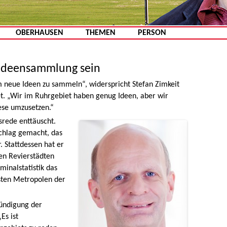
Zum Inhalt springen
OBERHAUSEN
THEMEN
PERSON
 Ideensammlung sein
 neue Ideen zu sammeln“, widerspricht Stefan Zimkeit
. „Wir im Ruhrgebiet haben genug Ideen, aber wir
se umzusetzen.“
srede enttäuscht.
schlag gemacht, das
. Stattdessen hat er
den Revierstädten
minalstatistik das
rsten Metropolen der
kündigung der
Es ist