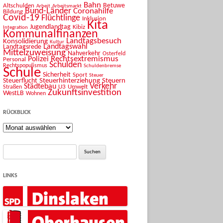
Bahn
Betuwe
Altschulden
Arbeit
Arbeitsmarkt
Bund-Länder
Coronahilfe
Bildung
Covid-19
Flüchtlinge
Inklusion
Kita
Jugendlandtag
Kibiz
Integration
Kommunalfinanzen
Landtagsbesuch
Konsolidierung
Kultur
Landtagswahl
Landtagsrede
Mittelzuweisung
Nahverkehr
Osterfeld
Rechtsextremismus
Polizei
Personal
Schulden
Rechtspopulismus
Schuldenbremse
Schule
Sicherheit
Sport
Steuer
Steuerhinterziehung
Steuern
Steuerflucht
Verkehr
Städtebau
U3
Umwelt
Straßen
Zukunftsinvestition
WestLB
Wohnen
RÜCKBLICK
Rückblick
Suche
nach:
LINKS