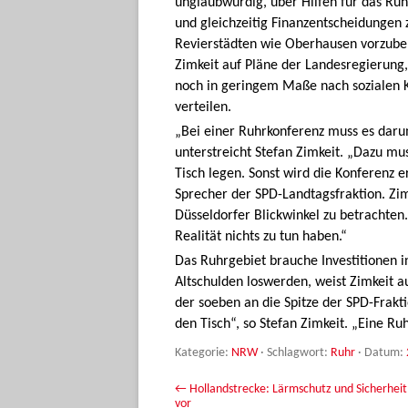
unglaubwürdig, über Hilfen für das Ruh
und gleichzeitig Finanzentscheidungen
Revierstädten wie Oberhausen vorzuber
Zimkeit auf Pläne der Landesregierung,
noch in geringem Maße nach sozialen K
verteilen.
„Bei einer Ruhrkonferenz muss es daru
unterstreicht Stefan Zimkeit. „Dazu mu
Tisch legen. Sonst wird die Konferenz e
Sprecher der SPD-Landtagsfraktion. Zim
Düsseldorfer Blickwinkel zu betrachten
Realität nichts zu tun haben.“
Das Ruhrgebiet brauche Investitionen i
Altschulden loswerden, weist Zimkeit 
der soeben an die Spitze der SPD-Frakt
den Tisch“, so Stefan Zimkeit. „Eine Ru
Kategorie:
NRW
· Schlagwort:
Ruhr
· Datum:
Beitrags-Navigation
←
Hollandstrecke: Lärmschutz und Sicherhei
vor