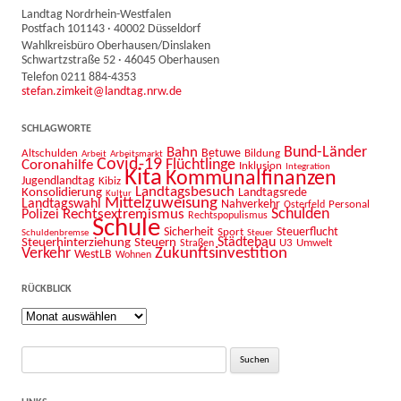
Landtag Nordrhein-Westfalen
Postfach 101143 · 40002 Düsseldorf
Wahlkreisbüro Oberhausen/Dinslaken
Schwartzstraße 52 · 46045 Oberhausen
Telefon 0211 884-4353
stefan.zimkeit@landtag.nrw.de
SCHLAGWORTE
Bahn
Bund-Länder
Betuwe
Altschulden
Bildung
Arbeit
Arbeitsmarkt
Covid-19
Flüchtlinge
Coronahilfe
Inklusion
Integration
Kita
Kommunalfinanzen
Jugendlandtag
Kibiz
Landtagsbesuch
Konsolidierung
Landtagsrede
Kultur
Mittelzuweisung
Landtagswahl
Nahverkehr
Personal
Osterfeld
Schulden
Rechtsextremismus
Polizei
Rechtspopulismus
Schule
Sicherheit
Sport
Steuerflucht
Schuldenbremse
Steuer
Städtebau
Steuerhinterziehung
Steuern
U3
Umwelt
Straßen
Zukunftsinvestition
Verkehr
WestLB
Wohnen
RÜCKBLICK
Rückblick
Suche
nach: