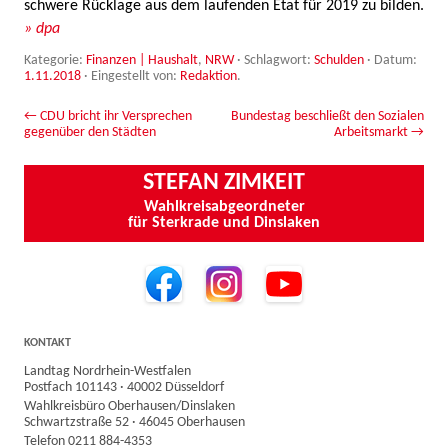
schwere Rücklage aus dem laufenden Etat für 2019 zu bilden.
» dpa
Kategorie:
Finanzen | Haushalt
,
NRW
· Schlagwort:
Schulden
· Datum:
1.11.2018
·
Eingestellt von:
Redaktion
.
Beitrags-Navigation
←
CDU bricht ihr Versprechen
Bundestag beschließt den Sozialen
gegenüber den Städten
Arbeitsmarkt
→
STEFAN ZIMKEIT
Wahlkreisabgeordneter
für Sterkrade und Dinslaken
KONTAKT
Landtag Nordrhein-Westfalen
Postfach 101143 · 40002 Düsseldorf
Wahlkreisbüro Oberhausen/Dinslaken
Schwartzstraße 52 · 46045 Oberhausen
Telefon 0211 884-4353