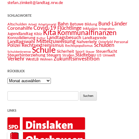
stefan.zimkeit@landtag.nrw.de
SCHLAGWORTE
Bahn
Bund-Länder
Betuwe
Altschulden
Bildung
Arbeit
Arbeitsmarkt
Covid-19
Flüchtlinge
Coronahilfe
Inklusion
Integration
Kita
Kommunalfinanzen
Jugendlandtag
Kibiz
Landtagsbesuch
Konsolidierung
Landtagsrede
Kultur
Mittelzuweisung
Landtagswahl
Nahverkehr
Personal
Osterfeld
Schulden
Rechtsextremismus
Polizei
Rechtspopulismus
Schule
Sicherheit
Sport
Steuerflucht
Schuldenbremse
Steuer
Städtebau
Steuerhinterziehung
Steuern
U3
Umwelt
Straßen
Zukunftsinvestition
Verkehr
WestLB
Wohnen
RÜCKBLICK
Rückblick
Suche
nach:
LINKS