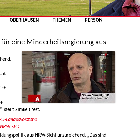
Zum Inhalt springen
OBERHAUSEN
THEMEN
PERSON
h für eine Minderheitsregierung aus
chend,
cht
m
ich
e
ie
stellt Zimkeit fest.
PD-Landesvorstand
r NRW-SPD
ldungspolitik aus NRW-Sicht unzureichend. „Das sind