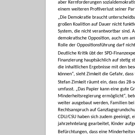
aber Kernforderungen sozialdemokratis
einem weiteren Profilverlust seiner Par
„Die Demokratie braucht unterscheidbar
großen Koalition auf Dauer nicht funkt
System, die nicht verantwortbar sind. A
demokratische Opposition, auch um an
Rolle der Oppositionsführung darf nich
Deutliche Kritik übt der SPD-Finanzexp
Finanzierung hauptsächlich auf stetig s
die inhaltlichen Ergebnisse mit den b
können“, sieht Zimkeit die Gefahr, dass
Stefan Zimkeit räumt ein, dass das 28-s
umfasst. „Das Papier kann eine gute Gr
Minderheitsregierung ermöglicht“, beto
weiter ausgebaut werden, Familien bei
Rechtsanspruch auf Ganztagsgrundschul
CDU/CSU haben sich zudem geeinigt, ei
jahrzehntelang gearbeitet, Kinder auf
Befürchtungen, dass eine Minderheitsreg