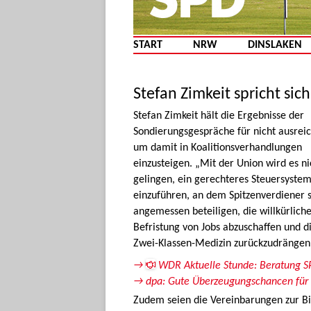
START
NRW
DINSLAKEN
Stefan Zimkeit spricht sic
Stefan Zimkeit hält die Ergebnisse der
Sondierungsgespräche für nicht ausrei
um damit in Koalitionsverhandlungen
einzusteigen. „Mit der Union wird es ni
gelingen, ein gerechteres Steuersyste
einzuführen, an dem Spitzenverdiener s
angemessen beteiligen, die willkürlich
Befristung von Jobs abzuschaffen und d
Zwei-Klassen-Medizin zurückzudrängen“, 
→
WDR Aktuelle Stunde: Beratung S
→ dpa: Gute Überzeugungschancen fü
Zudem seien die Vereinbarungen zur Bi