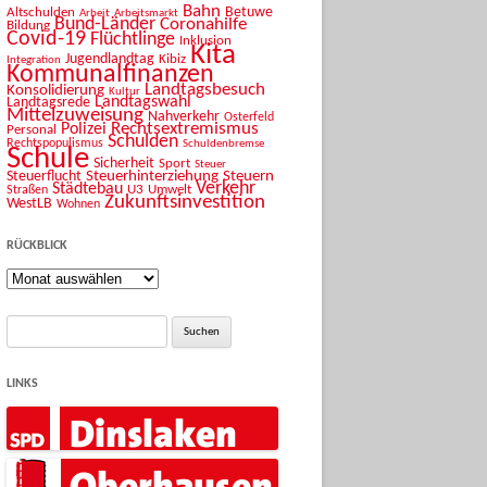
Bahn
Betuwe
Altschulden
Arbeit
Arbeitsmarkt
Bund-Länder
Coronahilfe
Bildung
Covid-19
Flüchtlinge
Inklusion
Kita
Jugendlandtag
Kibiz
Integration
Kommunalfinanzen
Landtagsbesuch
Konsolidierung
Kultur
Landtagswahl
Landtagsrede
Mittelzuweisung
Nahverkehr
Osterfeld
Rechtsextremismus
Polizei
Personal
Schulden
Rechtspopulismus
Schuldenbremse
Schule
Sicherheit
Sport
Steuer
Steuerhinterziehung
Steuern
Steuerflucht
Verkehr
Städtebau
U3
Umwelt
Straßen
Zukunftsinvestition
WestLB
Wohnen
RÜCKBLICK
Rückblick
Suche
nach:
LINKS