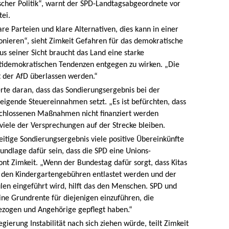
cher Politik“, warnt der SPD-Landtagsabgeordnete vor
tei.
e Parteien und klare Alternativen, dies kann in einer
ionieren“, sieht Zimkeit Gefahren für das demokratische
us seiner Sicht braucht das Land eine starke
tidemokratischen Tendenzen entgegen zu wirken. „Die
t der AfD überlassen werden.“
erte daran, dass das Sondierungsergebnis bei der
teigende Steuereinnahmen setzt. „Es ist befürchten, dass
eschlossenen Maßnahmen nicht finanziert werden
 viele der Versprechungen auf der Strecke bleiben.
eitige Sondierungsergebnis viele positive Übereinkünfte
undlage dafür sein, dass die SPD eine Unions-
nt Zimkeit. „Wenn der Bundestag dafür sorgt, dass Kitas
 den Kindergartengebühren entlastet werden und der
en eingeführt wird, hilft das den Menschen. SPD und
ne Grundrente für diejenigen einzuführen, die
gezogen und Angehörige gepflegt haben.“
ierung Instabilität nach sich ziehen würde, teilt Zimkeit