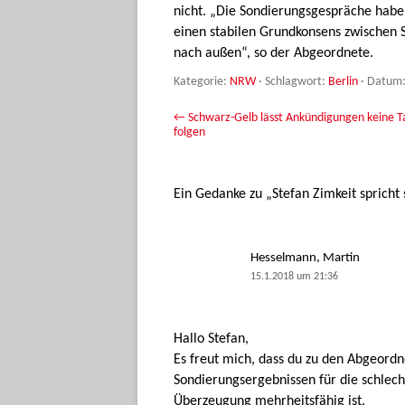
nicht. „Die Sondierungsgespräche habe
einen stabilen Grundkonsens zwischen S
nach außen“, so der Abgeordnete.
Kategorie:
NRW
· Schlagwort:
Berlin
· Datum
Beitrags-Navigation
←
Schwarz-Gelb lässt Ankündigungen keine T
folgen
Ein Gedanke zu „
Stefan Zimkeit spricht
Hesselmann, Martin
15.1.2018 um 21:36
Hallo Stefan,
Es freut mich, dass du zu den Abgeord
Sondierungsergebnissen für die schlecht
Überzeugung mehrheitsfähig ist.