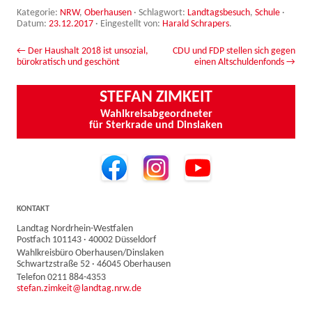
Kategorie:
NRW
,
Oberhausen
· Schlagwort:
Landtagsbesuch
,
Schule
·
Datum:
23.12.2017
·
Eingestellt von:
Harald Schrapers
.
Beitrags-Navigation
←
Der Haushalt 2018 ist unsozial,
CDU und FDP stellen sich gegen
bürokratisch und geschönt
einen Altschuldenfonds
→
STEFAN ZIMKEIT
Wahlkreisabgeordneter
für Sterkrade und Dinslaken
KONTAKT
Landtag Nordrhein-Westfalen
Postfach 101143 · 40002 Düsseldorf
Wahlkreisbüro Oberhausen/Dinslaken
Schwartzstraße 52 · 46045 Oberhausen
Telefon 0211 884-4353
stefan.zimkeit@landtag.nrw.de