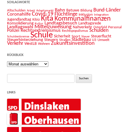
SCHLAGWORTE
Bahn
Bund-Länder
Betuwe
Altschulden
Bildung
Arbeit
Arbeitsmarkt
Covid-19
Flüchtlinge
Coronahilfe
Inklusion
Integration
Kita
Kommunalfinanzen
Jugendlandtag
Kibiz
Landtagsbesuch
Konsolidierung
Landtagsrede
Kultur
Mittelzuweisung
Landtagswahl
Nahverkehr
Personal
Osterfeld
Schulden
Rechtsextremismus
Polizei
Rechtspopulismus
Schule
Sicherheit
Sport
Steuerflucht
Schuldenbremse
Steuer
Städtebau
Steuerhinterziehung
Steuern
U3
Umwelt
Straßen
Zukunftsinvestition
Verkehr
WestLB
Wohnen
RÜCKBLICK
Rückblick
Suche
nach:
LINKS