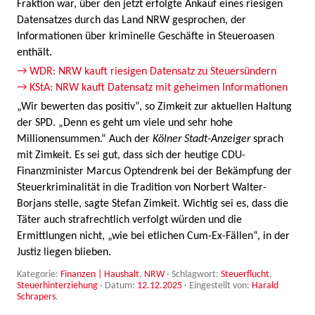
Fraktion war, über den jetzt erfolgte Ankauf eines riesigen
Datensatzes durch das Land NRW gesprochen, der
Informationen über kriminelle Geschäfte in Steueroasen
enthält.
→ WDR: NRW kauft riesigen Datensatz zu Steuersündern
→ KStA: NRW kauft Datensatz mit geheimen Informationen
„Wir bewerten das positiv“, so Zimkeit zur aktuellen Haltung
der SPD. „Denn es geht um viele und sehr hohe
Millionensummen.“ Auch der
Kölner Stadt-Anzeiger
sprach
mit Zimkeit. Es sei gut, dass sich der heutige CDU-
Finanzminister Marcus Optendrenk bei der Bekämpfung der
Steuerkriminalität in die Tradition von Norbert Walter-
Borjans stelle, sagte Stefan Zimkeit. Wichtig sei es, dass die
Täter auch strafrechtlich verfolgt würden und die
Ermittlungen nicht, „wie bei etlichen Cum-Ex-Fällen“, in der
Justiz liegen blieben.
Kategorie:
Finanzen | Haushalt
,
NRW
· Schlagwort:
Steuerflucht
,
Steuerhinterziehung
· Datum:
12.12.2025
·
Eingestellt von:
Harald
Schrapers
.