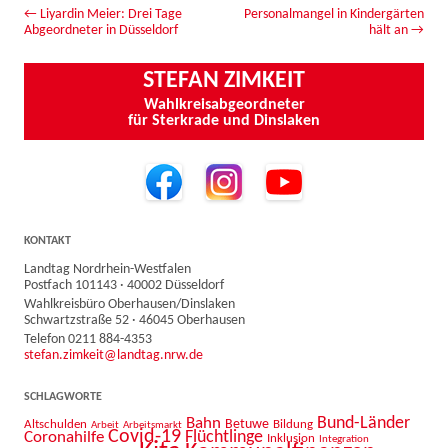
Beitrags-Navigation
←
Liyardin Meier: Drei Tage
Personalmangel in Kindergärten
Abgeordneter in Düsseldorf
hält an
→
STEFAN ZIMKEIT
Wahlkreisabgeordneter
für Sterkrade und Dinslaken
KONTAKT
Landtag Nordrhein-Westfalen
Postfach 101143 · 40002 Düsseldorf
Wahlkreisbüro Oberhausen/Dinslaken
Schwartzstraße 52 · 46045 Oberhausen
Telefon 0211 884-4353
stefan.zimkeit@landtag.nrw.de
SCHLAGWORTE
Bahn
Bund-Länder
Betuwe
Altschulden
Bildung
Arbeit
Arbeitsmarkt
Covid-19
Flüchtlinge
Coronahilfe
Inklusion
Integration