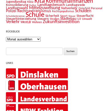
Kita
Kommunalfinanzen
Jugendlandtag
Kibiz
Landtagsbesuch
Konsolidierung
Landtagsrede
Kultur
Mittelzuweisung
Landtagswahl
Nahverkehr
Personal
Osterfeld
Schulden
Rechtsextremismus
Polizei
Rechtspopulismus
Schule
Sicherheit
Sport
Steuerflucht
Schuldenbremse
Steuer
Städtebau
Steuerhinterziehung
Steuern
U3
Umwelt
Straßen
Zukunftsinvestition
Verkehr
WestLB
Wohnen
RÜCKBLICK
Rückblick
Suche
nach:
LINKS