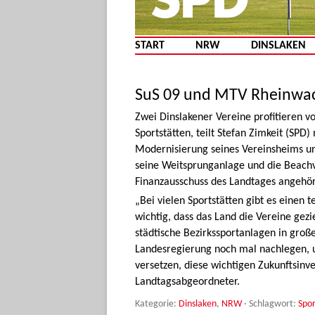
START
NRW
DINSLAKEN
SuS 09 und MTV Rheinwach
Zwei Dinslakener Vereine profitieren
Sportstätten, teilt Stefan Zimkeit (SPD)
Modernisierung seines Vereinsheims u
seine Weitsprunganlage und die Beachvo
Finanzausschuss des Landtages angehör
„Bei vielen Sportstätten gibt es einen 
wichtig, dass das Land die Vereine gezie
städtische Bezirkssportanlagen in gro
Landesregierung noch mal nachlegen, 
versetzen, diese wichtigen Zukunftsinv
Landtagsabgeordneter.
Kategorie:
Dinslaken
,
NRW
· Schlagwort:
Spor