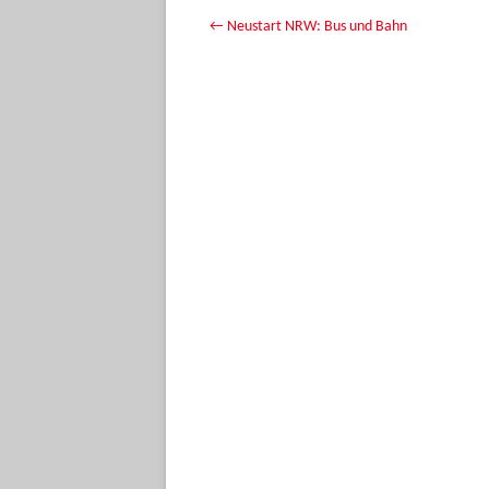
Beitrags-Navigation
←
Neustart NRW: Bus und Bahn