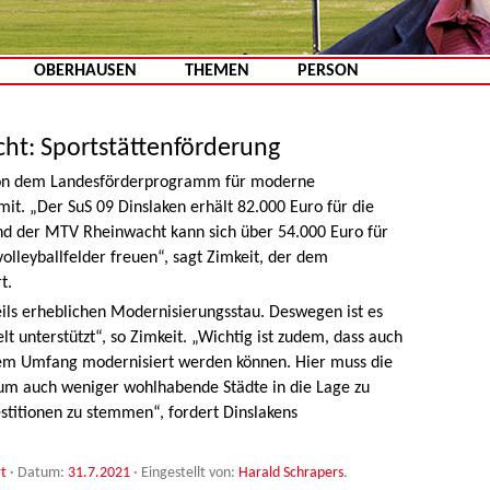
Zum Inhalt springen
OBERHAUSEN
THEMEN
PERSON
t: Sportstättenförderung
 von dem Landesförderprogramm für moderne
 mit. „Der SuS 09 Dinslaken erhält 82.000 Euro für die
nd der MTV Rheinwacht kann sich über 54.000 Euro für
lleyballfelder freuen“, sagt Zimkeit, der dem
t.
teils erheblichen Modernisierungsstau. Deswegen ist es
lt unterstützt“, so Zimkeit. „Wichtig ist zudem, dass auch
ßem Umfang modernisiert werden können. Hier muss die
um auch weniger wohlhabende Städte in die Lage zu
estitionen zu stemmen“, fordert Dinslakens
t
· Datum:
31.7.2021
·
Eingestellt von:
Harald Schrapers
.