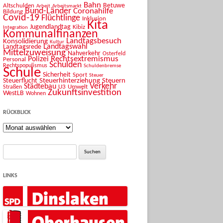
Bahn
Betuwe
Altschulden
Arbeit
Arbeitsmarkt
Bund-Länder
Coronahilfe
Bildung
Covid-19
Flüchtlinge
Inklusion
Kita
Jugendlandtag
Kibiz
Integration
Kommunalfinanzen
Landtagsbesuch
Konsolidierung
Kultur
Landtagswahl
Landtagsrede
Mittelzuweisung
Nahverkehr
Osterfeld
Rechtsextremismus
Polizei
Personal
Schulden
Rechtspopulismus
Schuldenbremse
Schule
Sicherheit
Sport
Steuer
Steuerhinterziehung
Steuern
Steuerflucht
Verkehr
Städtebau
U3
Umwelt
Straßen
Zukunftsinvestition
WestLB
Wohnen
RÜCKBLICK
Rückblick
Suche
nach:
LINKS