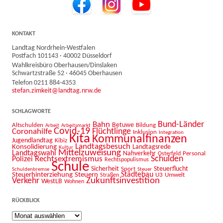
KONTAKT
Landtag Nordrhein-Westfalen
Postfach 101143 · 40002 Düsseldorf
Wahlkreisbüro Oberhausen/Dinslaken
Schwartzstraße 52 · 46045 Oberhausen
Telefon 0211 884-4353
stefan.zimkeit@landtag.nrw.de
SCHLAGWORTE
Bahn
Bund-Länder
Betuwe
Altschulden
Bildung
Arbeit
Arbeitsmarkt
Covid-19
Flüchtlinge
Coronahilfe
Inklusion
Integration
Kita
Kommunalfinanzen
Jugendlandtag
Kibiz
Landtagsbesuch
Konsolidierung
Landtagsrede
Kultur
Mittelzuweisung
Landtagswahl
Nahverkehr
Personal
Osterfeld
Schulden
Rechtsextremismus
Polizei
Rechtspopulismus
Schule
Sicherheit
Sport
Steuerflucht
Schuldenbremse
Steuer
Städtebau
Steuerhinterziehung
Steuern
U3
Umwelt
Straßen
Zukunftsinvestition
Verkehr
WestLB
Wohnen
RÜCKBLICK
Rückblick