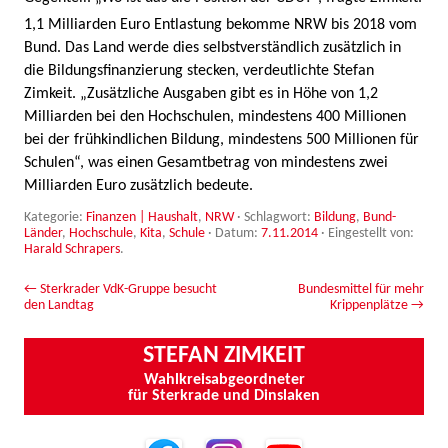
1,1 Milliarden Euro Entlastung bekomme NRW bis 2018 vom
Bund. Das Land werde dies selbstverständlich zusätzlich in
die Bildungsfinanzierung stecken, verdeutlichte Stefan
Zimkeit. „Zusätzliche Ausgaben gibt es in Höhe von 1,2
Milliarden bei den Hochschulen, mindestens 400 Millionen
bei der frühkindlichen Bildung, mindestens 500 Millionen für
Schulen“, was einen Gesamtbetrag von mindestens zwei
Milliarden Euro zusätzlich bedeute.
Kategorie:
Finanzen | Haushalt
,
NRW
· Schlagwort:
Bildung
,
Bund-
Länder
,
Hochschule
,
Kita
,
Schule
· Datum:
7.11.2014
·
Eingestellt von:
Harald Schrapers
.
Beitrags-Navigation
←
Sterkrader VdK-Gruppe besucht
Bundesmittel für mehr
den Landtag
Krippenplätze
→
STEFAN ZIMKEIT
Wahlkreisabgeordneter
für Sterkrade und Dinslaken