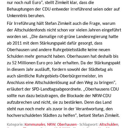
nur noch null Euro“, stellt Zimkeit klar, dass die
Behauptungen der CDU entweder irreführend seien oder auf
Unkenntnis beruhen.
Für Irreführung hält Stefan Zimkeit auch die Frage, warum
der Altschuldenfonds nicht schon vor vielen Jahren eingeführt
worden sei. „Die damalige rot-grüne Landesregierung hatte
ab 2011 mit dem Stärkungspakt dafür gesorgt, dass
Oberhausen und andere Ruhrgebietsstädte keine neuen
Schulden mehr gemacht haben. Oberhausen hat deshalb bis
zu 52 Millionen Euro pro Jahr erhalten. Da der Stärkungspakt
in diesem Jahr ausläuft, fordern sowohl der Städtetag als
auch sämtliche Ruhrgebiets-Oberbürgermeister, im
Anschluss eine Altschuldenlösung auf den Weg zu bringen“,
erläutert der SPD-Landtagsabgeordnete. „Oberhausens CDU
sollte nun dazu beizutragen, die Blockade der NRW-CDU
aufzubrechen und nicht, sie zu bestärken. Denn das Land
steht nun noch mehr als zuvor in der Verantwortung, den
hochverschuldeten Städten zu helfen“, betont Stefan Zimkeit.
Kategorie:
Kommunales
,
NRW
,
Oberhausen
· Schlagwort:
Altschulden
,