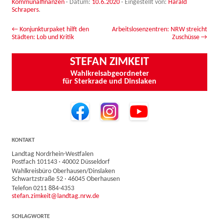
Kommunalfinanzen
· Datum:
10.6.2020
·
Eingestellt von:
Harald
Schrapers
.
Beitrags-Navigation
←
Konjunkturpaket hilft den
Arbeitslosenzentren: NRW streicht
Städten: Lob und Kritik
Zuschüsse
→
STEFAN ZIMKEIT
Wahlkreisabgeordneter
für Sterkrade und Dinslaken
KONTAKT
Landtag Nordrhein-Westfalen
Postfach 101143 · 40002 Düsseldorf
Wahlkreisbüro Oberhausen/Dinslaken
Schwartzstraße 52 · 46045 Oberhausen
Telefon 0211 884-4353
stefan.zimkeit@landtag.nrw.de
SCHLAGWORTE