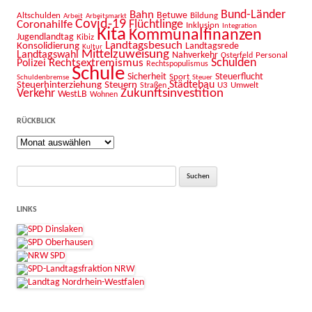
Bahn
Bund-Länder
Betuwe
Altschulden
Bildung
Arbeit
Arbeitsmarkt
Covid-19
Flüchtlinge
Coronahilfe
Inklusion
Integration
Kita
Kommunalfinanzen
Jugendlandtag
Kibiz
Landtagsbesuch
Konsolidierung
Landtagsrede
Kultur
Mittelzuweisung
Landtagswahl
Nahverkehr
Personal
Osterfeld
Schulden
Rechtsextremismus
Polizei
Rechtspopulismus
Schule
Sicherheit
Sport
Steuerflucht
Schuldenbremse
Steuer
Städtebau
Steuerhinterziehung
Steuern
U3
Umwelt
Straßen
Zukunftsinvestition
Verkehr
WestLB
Wohnen
RÜCKBLICK
Rückblick
Suche
nach:
LINKS