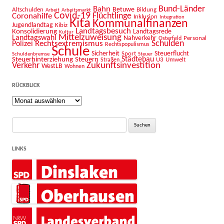
Bahn
Bund-Länder
Betuwe
Altschulden
Bildung
Arbeit
Arbeitsmarkt
Covid-19
Flüchtlinge
Coronahilfe
Inklusion
Integration
Kita
Kommunalfinanzen
Jugendlandtag
Kibiz
Landtagsbesuch
Konsolidierung
Landtagsrede
Kultur
Mittelzuweisung
Landtagswahl
Nahverkehr
Personal
Osterfeld
Schulden
Rechtsextremismus
Polizei
Rechtspopulismus
Schule
Sicherheit
Sport
Steuerflucht
Schuldenbremse
Steuer
Städtebau
Steuerhinterziehung
Steuern
U3
Umwelt
Straßen
Zukunftsinvestition
Verkehr
WestLB
Wohnen
RÜCKBLICK
Rückblick
Suche
nach:
LINKS