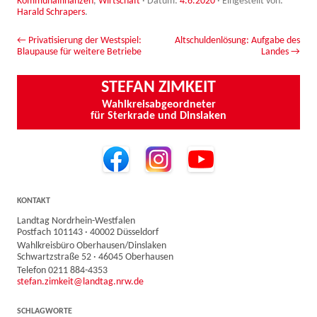
Kommunalfinanzen
,
Wirtschaft
· Datum:
4.6.2020
·
Eingestellt von:
Harald Schrapers
.
Beitrags-Navigation
←
Privatisierung der Westspiel:
Altschuldenlösung: Aufgabe des
Blaupause für weitere Betriebe
Landes
→
STEFAN ZIMKEIT
Wahlkreisabgeordneter
für Sterkrade und Dinslaken
KONTAKT
Landtag Nordrhein-Westfalen
Postfach 101143 · 40002 Düsseldorf
Wahlkreisbüro Oberhausen/Dinslaken
Schwartzstraße 52 · 46045 Oberhausen
Telefon 0211 884-4353
stefan.zimkeit@landtag.nrw.de
SCHLAGWORTE