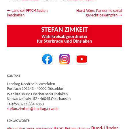
Beitrags-Navigation
←
Land soll FFP2-Masken
Horst Vöge: Pandemie sozial
beschaffen
gerecht bekämpfen
→
STEFAN ZIMKEIT
Wahlkreisabgeordneter
für Sterkrade und Dinslaken
KONTAKT
Landtag Nordrhein-Westfalen
Postfach 101143 · 40002 Düsseldorf
Wahlkreisbüro Oberhausen/Dinslaken
Schwartzstraße 52 · 46045 Oberhausen
Telefon 0211 884-4353
stefan.zimkeit@landtag.nrw.de
SCHLAGWORTE
Bahn
Bund-Länder
Betuwe
Altschulden
Bildung
Arbeit
Arbeitsmarkt