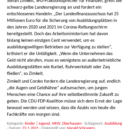
Stefan Zimkeit, SPD-Fraktionssprecher für Finanzen, greift die
schwarz-gelbe Landesregierung an und fordert ein
entschlossenes Handeln: „Der Landesfinanzausschuss hat 25
Millionen Euro für die Sicherung von Ausbildungsplätzen in
den Jahren 2020 und 2021 im Corona-Rettungsschirm
bereitgestellt. Doch das Arbeitsministerium hat davon
bislang keinen einzigen Cent verwendet, um es
ausbildungswilligen Betrieben zur Verfügung zu stellen“,
kritisiert er die Untätigkeit. „Wenn die Unternehmen das
Geld nicht abrufen, muss es wenigstens an außerbetriebliche
Ausbildungsstätten wie Kurbel, Ruhrwerkstatt oder Zaq
fließen“, so Zimkeit.
Zimkeit und Cordes fordern die Landesregierung auf, endlich
„die Augen und Geldhähne“ aufzumachen, um jungen
Menschen eine Chance auf ihre selbstbestimmte Zukunft zu
geben. Die CDU-FDP-Koalition müsse sich dem Ernst der Lage
bewusst werden und wissen, dass die Azubis von heute die
Fachkräfte von morgen sind.
Kategorie:
Kinder | Jugend
,
NRW
,
Oberhausen
· Schlagwort:
Ausbildung
· Datum:
23.1.2021
·
Eingestellt von:
Harald Schrapers
.