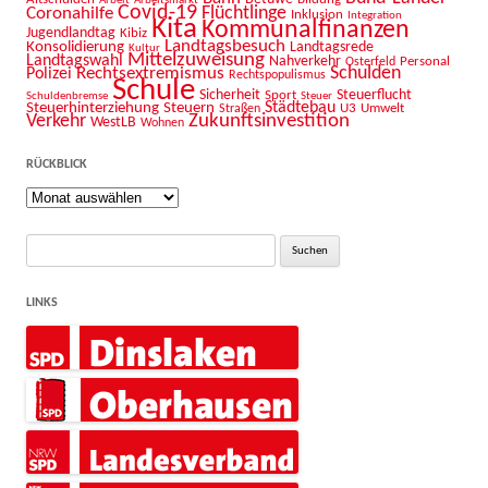
Covid-19
Flüchtlinge
Coronahilfe
Inklusion
Integration
Kita
Kommunalfinanzen
Jugendlandtag
Kibiz
Landtagsbesuch
Konsolidierung
Landtagsrede
Kultur
Mittelzuweisung
Landtagswahl
Nahverkehr
Personal
Osterfeld
Schulden
Rechtsextremismus
Polizei
Rechtspopulismus
Schule
Sicherheit
Sport
Steuerflucht
Schuldenbremse
Steuer
Städtebau
Steuerhinterziehung
Steuern
U3
Umwelt
Straßen
Zukunftsinvestition
Verkehr
WestLB
Wohnen
RÜCKBLICK
Rückblick
Suche
nach:
LINKS