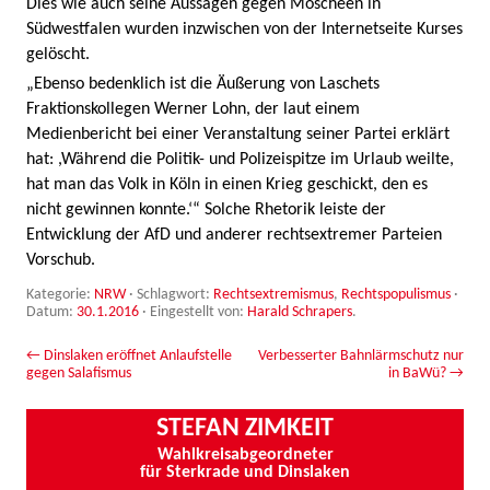
Dies wie auch seine Aussagen gegen Moscheen in
Südwestfalen wurden inzwischen von der Internetseite Kurses
gelöscht.
„Ebenso bedenklich ist die Äußerung von Laschets
Fraktionskollegen Werner Lohn, der laut einem
Medienbericht bei einer Veranstaltung seiner Partei erklärt
hat: ,Während die Politik- und Polizeispitze im Urlaub weilte,
hat man das Volk in Köln in einen Krieg geschickt, den es
nicht gewinnen konnte.‘“ Solche Rhetorik leiste der
Entwicklung der AfD und anderer rechtsextremer Parteien
Vorschub.
Kategorie:
NRW
· Schlagwort:
Rechtsextremismus
,
Rechtspopulismus
·
Datum:
30.1.2016
·
Eingestellt von:
Harald Schrapers
.
Beitrags-Navigation
←
Dinslaken eröffnet Anlaufstelle
Verbesserter Bahnlärmschutz nur
gegen Salafismus
in BaWü?
→
STEFAN ZIMKEIT
Wahlkreisabgeordneter
für Sterkrade und Dinslaken