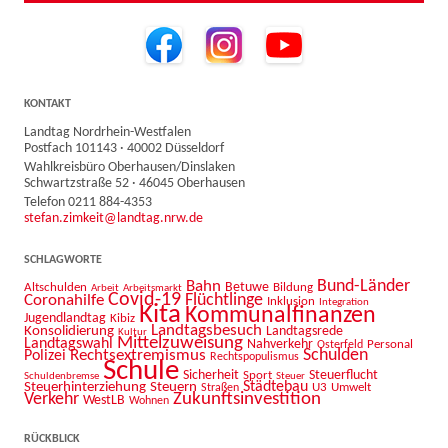
KONTAKT
Landtag Nordrhein-Westfalen
Postfach 101143 · 40002 Düsseldorf
Wahlkreisbüro Oberhausen/Dinslaken
Schwartzstraße 52 · 46045 Oberhausen
Telefon 0211 884-4353
stefan.zimkeit@landtag.nrw.de
SCHLAGWORTE
Bahn
Bund-Länder
Betuwe
Altschulden
Bildung
Arbeit
Arbeitsmarkt
Covid-19
Flüchtlinge
Coronahilfe
Inklusion
Integration
Kita
Kommunalfinanzen
Jugendlandtag
Kibiz
Landtagsbesuch
Konsolidierung
Landtagsrede
Kultur
Mittelzuweisung
Landtagswahl
Nahverkehr
Personal
Osterfeld
Schulden
Rechtsextremismus
Polizei
Rechtspopulismus
Schule
Sicherheit
Sport
Steuerflucht
Schuldenbremse
Steuer
Städtebau
Steuerhinterziehung
Steuern
U3
Umwelt
Straßen
Zukunftsinvestition
Verkehr
WestLB
Wohnen
RÜCKBLICK