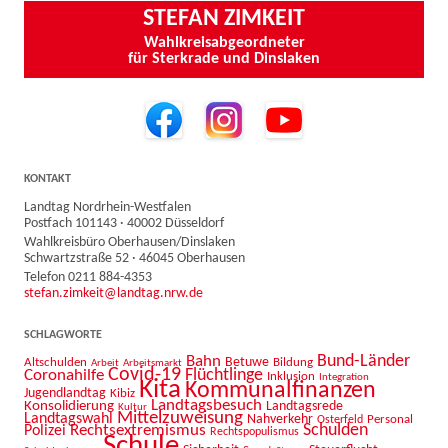
STEFAN ZIMKEIT
Wahlkreisabgeordneter
für Sterkrade und Dinslaken
KONTAKT
Landtag Nordrhein-Westfalen
Postfach 101143 · 40002 Düsseldorf
Wahlkreisbüro Oberhausen/Dinslaken
Schwartzstraße 52 · 46045 Oberhausen
Telefon 0211 884-4353
stefan.zimkeit@landtag.nrw.de
SCHLAGWORTE
Bahn
Bund-Länder
Betuwe
Altschulden
Bildung
Arbeit
Arbeitsmarkt
Covid-19
Flüchtlinge
Coronahilfe
Inklusion
Integration
Kita
Kommunalfinanzen
Jugendlandtag
Kibiz
Landtagsbesuch
Konsolidierung
Landtagsrede
Kultur
Mittelzuweisung
Landtagswahl
Nahverkehr
Personal
Osterfeld
Schulden
Rechtsextremismus
Polizei
Rechtspopulismus
Schule