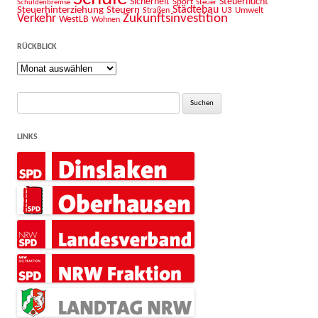
Sicherheit
Sport
Steuerflucht
Schuldenbremse
Steuer
Städtebau
Steuerhinterziehung
Steuern
U3
Umwelt
Straßen
Zukunftsinvestition
Verkehr
WestLB
Wohnen
RÜCKBLICK
Rückblick
Suche
nach:
LINKS