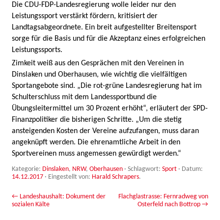
Die CDU-FDP-Landesregierung wolle leider nur den
Leistungssport verstärkt fördern, kritisiert der
Landtagsabgeordnete. Ein breit aufgestellter Breitensport
sorge für die Basis und für die Akzeptanz eines erfolgreichen
Leistungssports.
Zimkeit weiß aus den Gesprächen mit den Vereinen in
Dinslaken und Oberhausen, wie wichtig die vielfältigen
Sportangebote sind. „Die rot-grüne Landesregierung hat im
Schulterschluss mit dem Landessportbund die
Übungsleitermittel um 30 Prozent erhöht“, erläutert der SPD-
Finanzpolitiker die bisherigen Schritte. „Um die stetig
ansteigenden Kosten der Vereine aufzufangen, muss daran
angeknüpft werden. Die ehrenamtliche Arbeit in den
Sportvereinen muss angemessen gewürdigt werden.“
Kategorie:
Dinslaken
,
NRW
,
Oberhausen
· Schlagwort:
Sport
· Datum:
14.12.2017
·
Eingestellt von:
Harald Schrapers
.
Beitrags-Navigation
←
Landeshaushalt: Dokument der
Flachglastrasse: Fernradweg von
sozialen Kälte
Osterfeld nach Bottrop
→