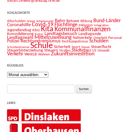
stefan.zimkeit@landtag.nrw.de
SCHLAGWORTE
Bahn
Bund-Länder
Betuwe
Altschulden
Bildung
Arbeit
Arbeitsmarkt
Covid-19
Flüchtlinge
Coronahilfe
Inklusion
Integration
Kita
Kommunalfinanzen
Jugendlandtag
Kibiz
Landtagsbesuch
Konsolidierung
Landtagsrede
Kultur
Mittelzuweisung
Landtagswahl
Nahverkehr
Personal
Osterfeld
Schulden
Rechtsextremismus
Polizei
Rechtspopulismus
Schule
Sicherheit
Sport
Steuerflucht
Schuldenbremse
Steuer
Städtebau
Steuerhinterziehung
Steuern
U3
Umwelt
Straßen
Zukunftsinvestition
Verkehr
WestLB
Wohnen
RÜCKBLICK
Rückblick
Suche
nach:
LINKS