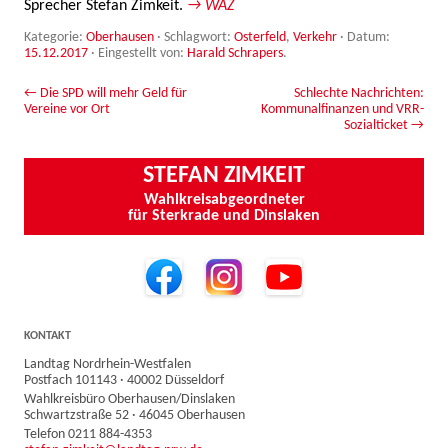
Sprecher Stefan Zimkeit.
→ WAZ
Kategorie:
Oberhausen
· Schlagwort:
Osterfeld
,
Verkehr
· Datum:
15.12.2017
·
Eingestellt von:
Harald Schrapers
.
Beitrags-Navigation
←
Die SPD will mehr Geld für
Schlechte Nachrichten:
Vereine vor Ort
Kommunalfinanzen und VRR-
Sozialticket
→
STEFAN ZIMKEIT
Wahlkreisabgeordneter
für Sterkrade und Dinslaken
KONTAKT
Landtag Nordrhein-Westfalen
Postfach 101143 · 40002 Düsseldorf
Wahlkreisbüro Oberhausen/Dinslaken
Schwartzstraße 52 · 46045 Oberhausen
Telefon 0211 884-4353