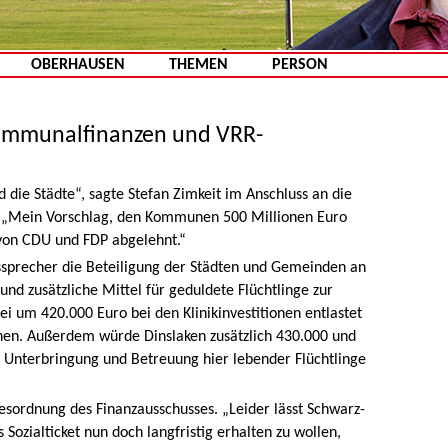
Zum Inhalt springen
OBERHAUSEN
THEMEN
PERSON
Kommunalfinanzen und VRR-
 die Städte“, sagte Stefan Zimkeit im Anschluss an die
s. „Mein Vorschlag, den Kommunen 500 Millionen Euro
von CDU und FDP abgelehnt.“
sprecher die Beteiligung der Städten und Gemeinden an
nd zusätzliche Mittel für geduldete Flüchtlinge zur
ei um 420.000 Euro bei den Klinikinvestitionen entlastet
en. Außerdem würde Dinslaken zusätzlich 430.000 und
e Unterbringung und Betreuung hier lebender Flüchtlinge
esordnung des Finanzausschusses. „Leider lässt Schwarz-
 Sozialticket nun doch langfristig erhalten zu wollen,