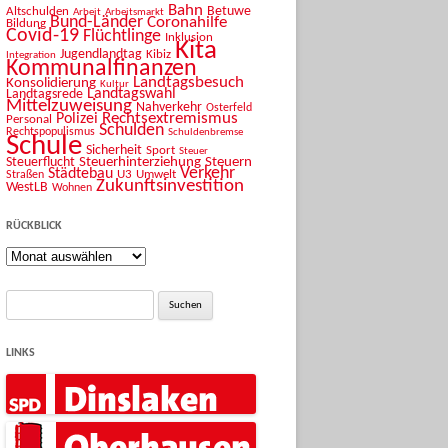
Bahn
Betuwe
Altschulden
Arbeit
Arbeitsmarkt
Bund-Länder
Coronahilfe
Bildung
Covid-19
Flüchtlinge
Inklusion
Kita
Jugendlandtag
Kibiz
Integration
Kommunalfinanzen
Landtagsbesuch
Konsolidierung
Kultur
Landtagswahl
Landtagsrede
Mittelzuweisung
Nahverkehr
Osterfeld
Rechtsextremismus
Polizei
Personal
Schulden
Rechtspopulismus
Schuldenbremse
Schule
Sicherheit
Sport
Steuer
Steuerhinterziehung
Steuern
Steuerflucht
Verkehr
Städtebau
U3
Umwelt
Straßen
Zukunftsinvestition
WestLB
Wohnen
RÜCKBLICK
Rückblick
Suche
nach:
LINKS