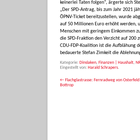
keinerlei Taten folgen“, ärgerte sich S
„Der SPD-Antrag, bis zum Jahr 2021 jäh
ÖPNV-Ticket bereitzustellen, wurde abg
auf 50 Millionen Euro erhöht werden, 
Menschen mit geringem Einkommen zu v
die SPD-Fraktion den Verzicht auf 200 z
CDU-FDP-Koalition ist die Aufblähung de
bedauerte Stefan Zimkeit die Ablehnun
Kategorie:
Dinslaken
,
Finanzen | Haushalt
,
N
Eingestellt von:
Harald Schrapers
.
Beitrags-Navigation
←
Flachglastrasse: Fernradweg von Osterfeld
Bottrop