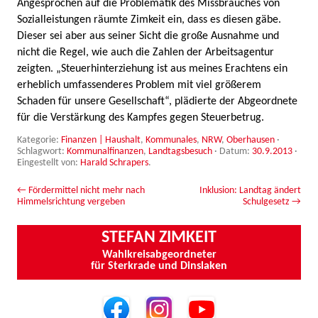
Angesprochen auf die Problematik des Missbrauches von
Sozialleistungen räumte Zimkeit ein, dass es diesen gäbe.
Dieser sei aber aus seiner Sicht die große Ausnahme und
nicht die Regel, wie auch die Zahlen der Arbeitsagentur
zeigten. „Steuerhinterziehung ist aus meines Erachtens ein
erheblich umfassenderes Problem mit viel größerem
Schaden für unsere Gesellschaft“, plädierte der Abgeordnete
für die Verstärkung des Kampfes gegen Steuerbetrug.
Kategorie:
Finanzen | Haushalt
,
Kommunales
,
NRW
,
Oberhausen
·
Schlagwort:
Kommunalfinanzen
,
Landtagsbesuch
· Datum:
30.9.2013
·
Eingestellt von:
Harald Schrapers
.
Beitrags-Navigation
←
Fördermittel nicht mehr nach
Inklusion: Landtag ändert
Himmelsrichtung vergeben
Schulgesetz
→
STEFAN ZIMKEIT
Wahlkreisabgeordneter
für Sterkrade und Dinslaken