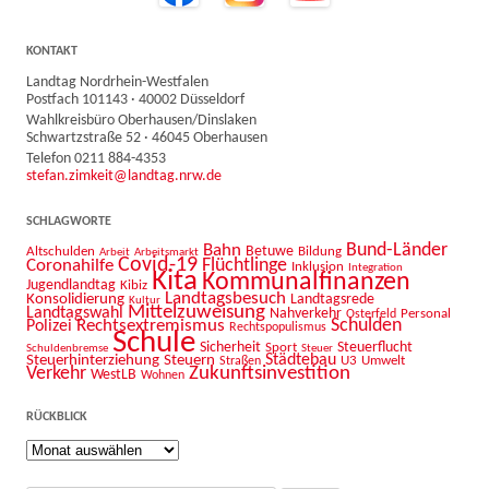
KONTAKT
Landtag Nordrhein-Westfalen
Postfach 101143 · 40002 Düsseldorf
Wahlkreisbüro Oberhausen/Dinslaken
Schwartzstraße 52 · 46045 Oberhausen
Telefon 0211 884-4353
stefan.zimkeit@landtag.nrw.de
SCHLAGWORTE
Bahn
Bund-Länder
Betuwe
Altschulden
Bildung
Arbeit
Arbeitsmarkt
Covid-19
Flüchtlinge
Coronahilfe
Inklusion
Integration
Kita
Kommunalfinanzen
Jugendlandtag
Kibiz
Landtagsbesuch
Konsolidierung
Landtagsrede
Kultur
Mittelzuweisung
Landtagswahl
Nahverkehr
Personal
Osterfeld
Schulden
Rechtsextremismus
Polizei
Rechtspopulismus
Schule
Sicherheit
Sport
Steuerflucht
Schuldenbremse
Steuer
Städtebau
Steuerhinterziehung
Steuern
U3
Umwelt
Straßen
Zukunftsinvestition
Verkehr
WestLB
Wohnen
RÜCKBLICK
Rückblick