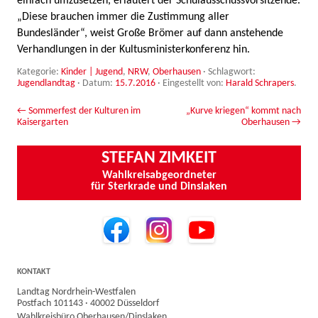
einfach umzusetzen, erläutert der Schulausschussvorsitzende.
„Diese brauchen immer die Zustimmung aller
Bundesländer“, weist Große Brömer auf dann anstehende
Verhandlungen in der Kultusministerkonferenz hin.
Kategorie:
Kinder | Jugend
,
NRW
,
Oberhausen
· Schlagwort:
Jugendlandtag
· Datum:
15.7.2016
·
Eingestellt von:
Harald Schrapers
.
Beitrags-Navigation
←
Sommerfest der Kulturen im
„Kurve kriegen“ kommt nach
Kaisergarten
Oberhausen
→
STEFAN ZIMKEIT
Wahlkreisabgeordneter
für Sterkrade und Dinslaken
KONTAKT
Landtag Nordrhein-Westfalen
Postfach 101143 · 40002 Düsseldorf
Wahlkreisbüro Oberhausen/Dinslaken