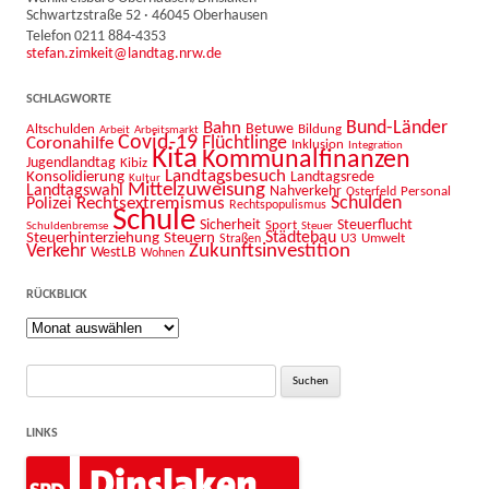
Schwartzstraße 52 · 46045 Oberhausen
Telefon 0211 884-4353
stefan.zimkeit@landtag.nrw.de
SCHLAGWORTE
Bahn
Bund-Länder
Betuwe
Altschulden
Bildung
Arbeit
Arbeitsmarkt
Covid-19
Flüchtlinge
Coronahilfe
Inklusion
Integration
Kita
Kommunalfinanzen
Jugendlandtag
Kibiz
Landtagsbesuch
Konsolidierung
Landtagsrede
Kultur
Mittelzuweisung
Landtagswahl
Nahverkehr
Personal
Osterfeld
Schulden
Rechtsextremismus
Polizei
Rechtspopulismus
Schule
Sicherheit
Sport
Steuerflucht
Schuldenbremse
Steuer
Städtebau
Steuerhinterziehung
Steuern
U3
Umwelt
Straßen
Zukunftsinvestition
Verkehr
WestLB
Wohnen
RÜCKBLICK
Rückblick
Suche
nach:
LINKS