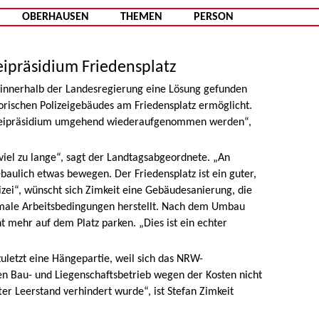
Zum Inhalt springen
OBERHAUSEN
THEMEN
PERSON
eipräsidium Friedensplatz
t innerhalb der Landesregierung eine Lösung gefunden
orischen Polizeigebäudes am Friedensplatz ermöglicht.
lizeipräsidium umgehend wiederaufgenommen werden“,
viel zu lange“, sagt der Landtagsabgeordnete. „An
baulich etwas bewegen. Der Friedensplatz ist ein guter,
izei“, wünscht sich Zimkeit eine Gebäudesanierung, die
ptimale Arbeitsbedingungen herstellt. Nach dem Umbau
t mehr auf dem Platz parken. „Dies ist ein echter
zuletzt eine Hängepartie, weil sich das NRW-
n Bau- und Liegenschaftsbetrieb wegen der Kosten nicht
ter Leerstand verhindert wurde“, ist Stefan Zimkeit