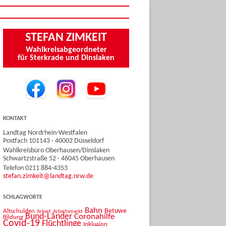
STEFAN ZIMKEIT
Wahlkreisabgeordneter
für Sterkrade und Dinslaken
KONTAKT
Landtag Nordrhein-Westfalen
Postfach 101143 · 40002 Düsseldorf
Wahlkreisbüro Oberhausen/Dinslaken
Schwartzstraße 52 · 46045 Oberhausen
Telefon 0211 884-4353
stefan.zimkeit@landtag.nrw.de
SCHLAGWORTE
Bahn
Betuwe
Altschulden
Arbeit
Arbeitsmarkt
Bund-Länder
Coronahilfe
Bildung
Covid-19
Flüchtlinge
Inklusion