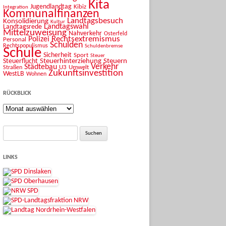
Kita
Jugendlandtag
Kibiz
Integration
Kommunalfinanzen
Landtagsbesuch
Konsolidierung
Kultur
Landtagswahl
Landtagsrede
Mittelzuweisung
Nahverkehr
Osterfeld
Rechtsextremismus
Polizei
Personal
Schulden
Rechtspopulismus
Schuldenbremse
Schule
Sicherheit
Sport
Steuer
Steuerhinterziehung
Steuern
Steuerflucht
Verkehr
Städtebau
U3
Umwelt
Straßen
Zukunftsinvestition
WestLB
Wohnen
RÜCKBLICK
Rückblick
Suche
nach:
LINKS