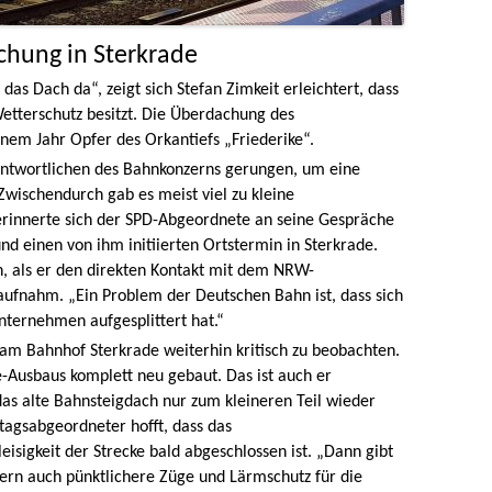
chung in Sterkrade
t das Dach da“, zeigt sich Stefan Zimkeit erleichtert, dass
etterschutz besitzt. Die Überdachung des
nem Jahr Opfer des Orkantiefs „Friederike“.
antwortlichen des Bahnkonzerns gerungen, um eine
Zwischendurch gab es meist viel zu kleine
erinnerte sich der SPD-Abgeordnete an seine Gespräche
d einen von ihm initiierten Ortstermin in Sterkrade.
, als er den direkten Kontakt mit dem NRW-
aufnahm. „Ein Problem der Deutschen Bahn ist, dass sich
unternehmen aufgesplittert hat.“
n am Bahnhof Sterkrade weiterhin kritisch zu beobachten.
Ausbaus komplett neu gebaut. Das ist auch er
as alte Bahnsteigdach nur zum kleineren Teil wieder
tagsabgeordneter hofft, dass das
eisigkeit der Strecke bald abgeschlossen ist. „Dann gibt
ern auch pünktlichere Züge und Lärmschutz für die