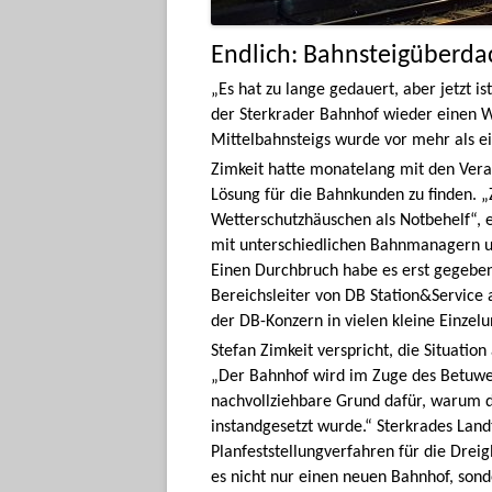
Endlich: Bahnsteigüberda
„Es hat zu lange gedauert, aber jetzt is
der Sterkrader Bahnhof wieder einen W
Mittelbahnsteigs wurde vor mehr als ei
Zimkeit hatte monatelang mit den Ver
Lösung für die Bahnkunden zu finden. „
Wetterschutzhäuschen als Notbehelf“, 
mit unterschiedlichen Bahnmanagern un
Einen Durchbruch habe es erst gegeben
Bereichsleiter von DB Station&Service 
der DB-Konzern in vielen kleine Einzel
Stefan Zimkeit verspricht, die Situatio
„Der Bahnhof wird im Zuge des Betuwe-
nachvollziehbare Grund dafür, warum d
instandgesetzt wurde.“ Sterkrades Land
Planfeststellungverfahren für die Dreigl
es nicht nur einen neuen Bahnhof, sond