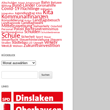
Bahn
Betuwe
Altschulden
Arbeit
Arbeitsmarkt
Bund-Länder
Coronahilfe
Bildung
Covid-19
Flüchtlinge
Inklusion
Kita
Jugendlandtag
Kibiz
Integration
Kommunalfinanzen
Landtagsbesuch
Konsolidierung
Kultur
Landtagswahl
Landtagsrede
Mittelzuweisung
Nahverkehr
Osterfeld
Rechtsextremismus
Polizei
Personal
Schulden
Rechtspopulismus
Schuldenbremse
Schule
Sicherheit
Sport
Steuer
Steuerhinterziehung
Steuern
Steuerflucht
Verkehr
Städtebau
U3
Umwelt
Straßen
Zukunftsinvestition
WestLB
Wohnen
RÜCKBLICK
Rückblick
Suche
nach:
LINKS