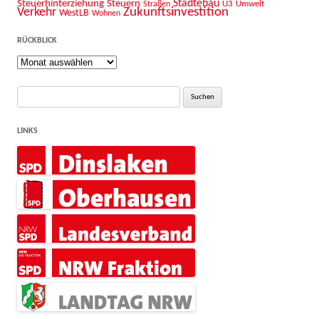
Städtebau
Steuerhinterziehung
Steuern
U3
Umwelt
Straßen
Zukunftsinvestition
Verkehr
WestLB
Wohnen
RÜCKBLICK
Rückblick
Suche
nach:
LINKS