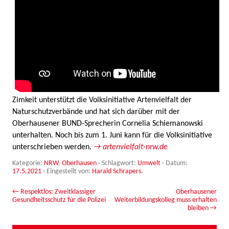
Zimkeit unterstützt die Volksinitiative Artenvielfalt der
Naturschutzverbände und hat sich darüber mit der
Oberhausener BUND-Sprecherin Cornelia Schiemanowski
unterhalten. Noch bis zum 1. Juni kann für die Volksinitiative
unterschrieben werden.
→ artenvielfalt-nrw.de
Kategorie:
NRW
,
Oberhausen
· Schlagwort:
Umwelt
· Datum:
17.5.2021
·
Eingestellt von:
Harald Schrapers
.
Beitrags-Navigation
←
Respektlos: Zweitklassiger
Oberhausener
Gesundheitsschutz für die Polizei
Weiterbildungskolleg muss erhalten
bleiben
→