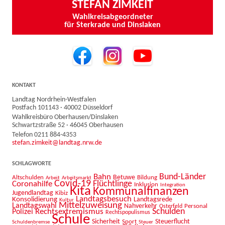
STEFAN ZIMKEIT
Wahlkreisabgeordneter
für Sterkrade und Dinslaken
KONTAKT
Landtag Nordrhein-Westfalen
Postfach 101143 · 40002 Düsseldorf
Wahlkreisbüro Oberhausen/Dinslaken
Schwartzstraße 52 · 46045 Oberhausen
Telefon 0211 884-4353
stefan.zimkeit@landtag.nrw.de
SCHLAGWORTE
Bahn
Bund-Länder
Betuwe
Altschulden
Bildung
Arbeit
Arbeitsmarkt
Covid-19
Flüchtlinge
Coronahilfe
Inklusion
Integration
Kita
Kommunalfinanzen
Jugendlandtag
Kibiz
Landtagsbesuch
Konsolidierung
Landtagsrede
Kultur
Mittelzuweisung
Landtagswahl
Nahverkehr
Personal
Osterfeld
Schulden
Rechtsextremismus
Polizei
Rechtspopulismus
Schule
Sicherheit
Sport
Steuerflucht
Schuldenbremse
Steuer