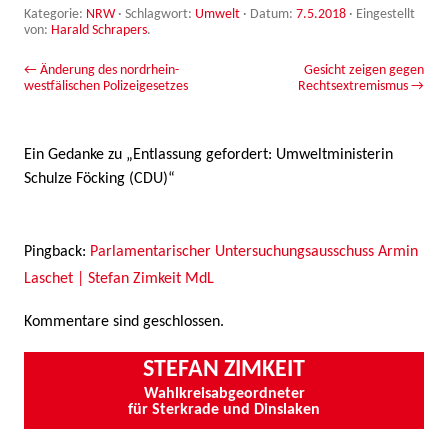
Kategorie:
NRW
· Schlagwort:
Umwelt
· Datum:
7.5.2018
·
Eingestellt
von:
Harald Schrapers
.
Beitrags-Navigation
←
Änderung des nordrhein-
Gesicht zeigen gegen
westfälischen Polizeigesetzes
Rechtsextremismus
→
Ein Gedanke zu „
Entlassung gefordert: Umweltministerin
Schulze Föcking (CDU)
“
Pingback:
Parlamentarischer Untersuchungsausschuss Armin
Laschet | Stefan Zimkeit MdL
Kommentare sind geschlossen.
STEFAN ZIMKEIT
Wahlkreisabgeordneter
für Sterkrade und Dinslaken