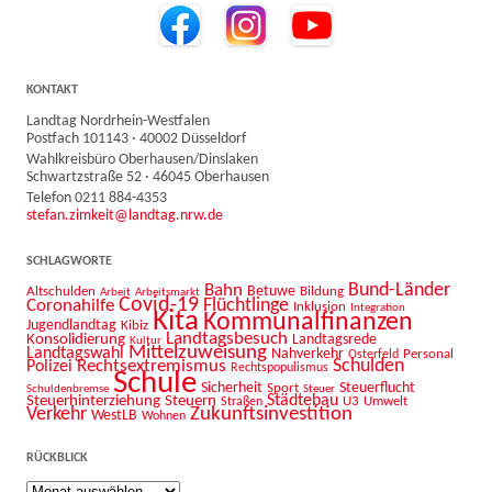
KONTAKT
Landtag Nordrhein-Westfalen
Postfach 101143 · 40002 Düsseldorf
Wahlkreisbüro Oberhausen/Dinslaken
Schwartzstraße 52 · 46045 Oberhausen
Telefon 0211 884-4353
stefan.zimkeit@landtag.nrw.de
SCHLAGWORTE
Bahn
Bund-Länder
Betuwe
Altschulden
Bildung
Arbeit
Arbeitsmarkt
Covid-19
Flüchtlinge
Coronahilfe
Inklusion
Integration
Kita
Kommunalfinanzen
Jugendlandtag
Kibiz
Landtagsbesuch
Konsolidierung
Landtagsrede
Kultur
Mittelzuweisung
Landtagswahl
Nahverkehr
Personal
Osterfeld
Schulden
Rechtsextremismus
Polizei
Rechtspopulismus
Schule
Sicherheit
Sport
Steuerflucht
Schuldenbremse
Steuer
Städtebau
Steuerhinterziehung
Steuern
U3
Umwelt
Straßen
Zukunftsinvestition
Verkehr
WestLB
Wohnen
RÜCKBLICK
Rückblick