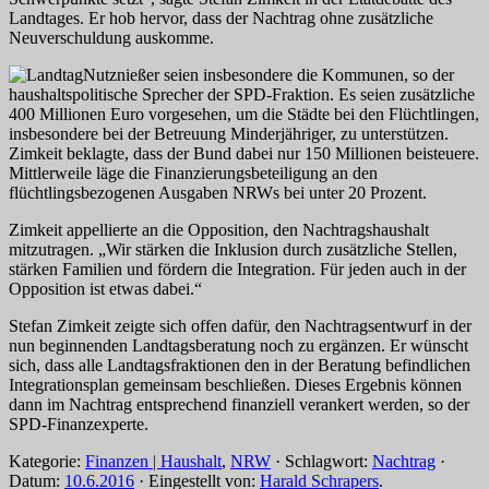
Landtages. Er hob hervor, dass der Nachtrag ohne zusätzliche
Neuverschuldung auskomme.
Nutznießer seien insbesondere die Kommunen, so der
haushaltspolitische Sprecher der SPD-Fraktion. Es seien zusätzliche
400 Millionen Euro vorgesehen, um die Städte bei den Flüchtlingen,
insbesondere bei der Betreuung Minderjähriger, zu unterstützen.
Zimkeit beklagte, dass der Bund dabei nur 150 Millionen beisteuere.
Mittlerweile läge die Finanzierungsbeteiligung an den
flüchtlingsbezogenen Ausgaben NRWs bei unter 20 Prozent.
Zimkeit appellierte an die Opposition, den Nachtragshaushalt
mitzutragen. „Wir stärken die Inklusion durch zusätzliche Stellen,
stärken Familien und fördern die Integration. Für jeden auch in der
Opposition ist etwas dabei.“
Stefan Zimkeit zeigte sich offen dafür, den Nachtragsentwurf in der
nun beginnenden Landtagsberatung noch zu ergänzen. Er wünscht
sich, dass alle Landtagsfraktionen den in der Beratung befindlichen
Integrationsplan gemeinsam beschließen. Dieses Ergebnis können
dann im Nachtrag entsprechend finanziell verankert werden, so der
SPD-Finanzexperte.
Kategorie:
Finanzen | Haushalt
,
NRW
· Schlagwort:
Nachtrag
·
Datum:
10.6.2016
·
Eingestellt von:
Harald Schrapers
.