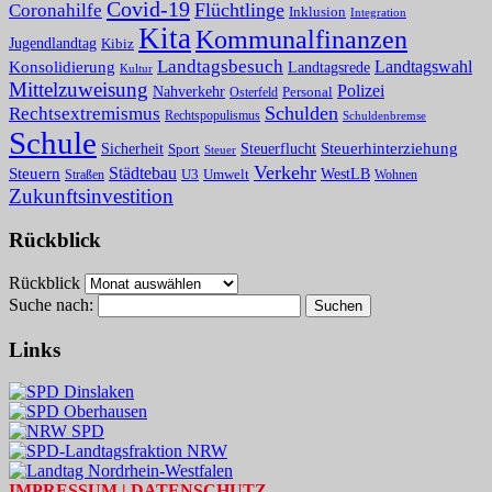
Covid-19
Flüchtlinge
Coronahilfe
Inklusion
Integration
Kita
Kommunalfinanzen
Jugendlandtag
Kibiz
Landtagsbesuch
Konsolidierung
Landtagswahl
Landtagsrede
Kultur
Mittelzuweisung
Polizei
Nahverkehr
Osterfeld
Personal
Schulden
Rechtsextremismus
Rechtspopulismus
Schuldenbremse
Schule
Steuerhinterziehung
Sicherheit
Sport
Steuerflucht
Steuer
Verkehr
Steuern
Städtebau
U3
Umwelt
WestLB
Straßen
Wohnen
Zukunftsinvestition
Rückblick
Rückblick
Suche nach:
Links
IMPRESSUM | DATENSCHUTZ