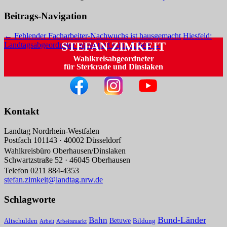
Beitrags-Navigation
←
Fehlender Facharbeiter-Nachwuchs ist hausgemacht
Hiesfeld:
STEFAN ZIMKEIT
Landtagsabgeordneter präsentiert seine Arbeit
→
Wahlkreisabgeordneter
für Sterkrade und Dinslaken
Kontakt
Landtag Nordrhein-Westfalen
Postfach 101143 · 40002 Düsseldorf
Wahlkreisbüro Oberhausen/Dinslaken
Schwartzstraße 52 · 46045 Oberhausen
Telefon 0211 884-4353
stefan.zimkeit@landtag.nrw.de
Schlagworte
Bund-Länder
Bahn
Betuwe
Altschulden
Bildung
Arbeit
Arbeitsmarkt