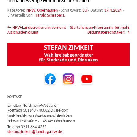
und landesseitige Hemmnisse abzubauen.
Kategorie:
NRW
,
Oberhausen
· Schlagwort:
EU
· Datum:
17.4.2024
·
Eingestellt von:
Harald Schrapers
.
Beitrags-Navigation
←
NRW-Landesregierung verneint
Startchancen-Programm: für mehr
Altschuldenlösung
Bildungsgerechtigkeit
→
STEFAN ZIMKEIT
Wahlkreisabgeordneter
für Sterkrade und Dinslaken
KONTAKT
Landtag Nordrhein-Westfalen
Postfach 101143 · 40002 Düsseldorf
Wahlkreisbüro Oberhausen/Dinslaken
Schwartzstraße 52 · 46045 Oberhausen
Telefon 0211 884-4353
stefan.zimkeit@landtag.nrw.de