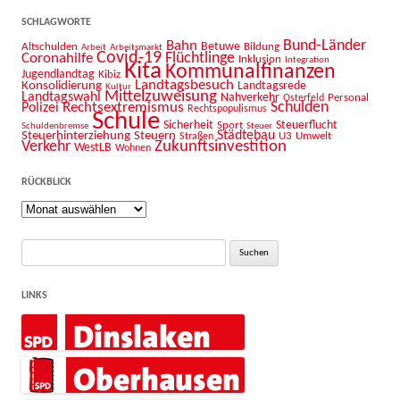
SCHLAGWORTE
Bahn
Bund-Länder
Betuwe
Altschulden
Bildung
Arbeit
Arbeitsmarkt
Covid-19
Flüchtlinge
Coronahilfe
Inklusion
Integration
Kita
Kommunalfinanzen
Jugendlandtag
Kibiz
Landtagsbesuch
Konsolidierung
Landtagsrede
Kultur
Mittelzuweisung
Landtagswahl
Nahverkehr
Personal
Osterfeld
Schulden
Rechtsextremismus
Polizei
Rechtspopulismus
Schule
Sicherheit
Sport
Steuerflucht
Schuldenbremse
Steuer
Städtebau
Steuerhinterziehung
Steuern
U3
Umwelt
Straßen
Zukunftsinvestition
Verkehr
WestLB
Wohnen
RÜCKBLICK
Rückblick
Suche
nach:
LINKS