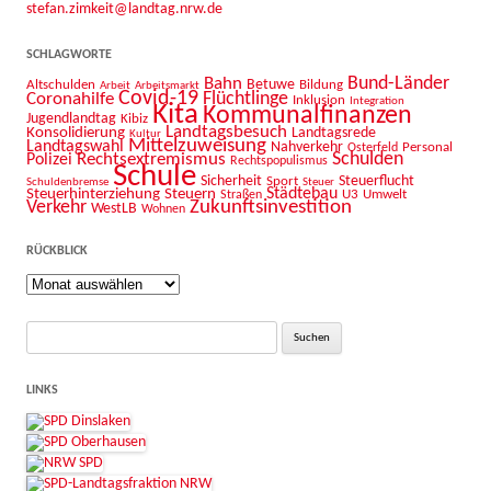
stefan.zimkeit@landtag.nrw.de
SCHLAGWORTE
Bahn
Bund-Länder
Betuwe
Altschulden
Bildung
Arbeit
Arbeitsmarkt
Covid-19
Flüchtlinge
Coronahilfe
Inklusion
Integration
Kita
Kommunalfinanzen
Jugendlandtag
Kibiz
Landtagsbesuch
Konsolidierung
Landtagsrede
Kultur
Mittelzuweisung
Landtagswahl
Nahverkehr
Personal
Osterfeld
Schulden
Rechtsextremismus
Polizei
Rechtspopulismus
Schule
Sicherheit
Sport
Steuerflucht
Schuldenbremse
Steuer
Städtebau
Steuerhinterziehung
Steuern
U3
Umwelt
Straßen
Zukunftsinvestition
Verkehr
WestLB
Wohnen
RÜCKBLICK
Rückblick
Suche
nach:
LINKS