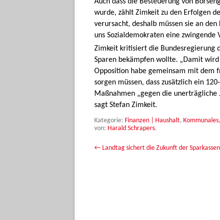
Auch dass die Besteuerung von Börseng
wurde, zählt Zimkeit zu den Erfolgen d
verursacht, deshalb müssen sie an den 
uns Sozialdemokraten eine zwingende V
Zimkeit kritisiert die Bundesregierung d
Sparen bekämpfen wollte. „Damit wird d
Opposition habe gemeinsam mit dem fr
sorgen müssen, dass zusätzlich ein 12
Maßnahmen „gegen die unerträgliche Ju
sagt Stefan Zimkeit.
Kategorie:
Finanzen | Haushalt
,
Kommunales
von:
Harald Schrapers
.
Beitrags-Navigation
←
Landtag sichert die Zukunft der Sparkassen