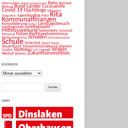
Bahn
Betuwe
Altschulden
Arbeit
Arbeitsmarkt
Bund-Länder
Coronahilfe
Bildung
Covid-19
Flüchtlinge
Inklusion
Kita
Jugendlandtag
Kibiz
Integration
Kommunalfinanzen
Landtagsbesuch
Konsolidierung
Kultur
Landtagswahl
Landtagsrede
Mittelzuweisung
Nahverkehr
Osterfeld
Rechtsextremismus
Polizei
Personal
Schulden
Rechtspopulismus
Schuldenbremse
Schule
Sicherheit
Sport
Steuer
Steuerhinterziehung
Steuern
Steuerflucht
Verkehr
Städtebau
U3
Umwelt
Straßen
Zukunftsinvestition
WestLB
Wohnen
RÜCKBLICK
Rückblick
Suche
nach:
LINKS