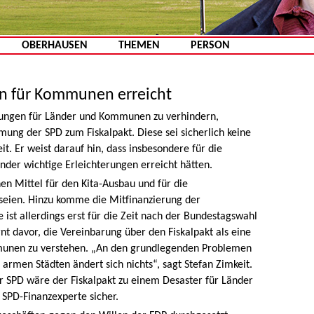
Zum Inhalt springen
OBERHAUSEN
THEMEN
PERSON
en für Kommunen erreicht
stungen für Länder und Kommunen zu verhindern,
ung der SPD zum Fiskalpakt. Diese sei sicherlich keine
t. Er weist darauf hin, dass insbesondere für die
er wichtige Erleichterungen erreicht hätten.
hen Mittel für den Kita-Ausbau und für die
seien. Hinzu komme die Mitfinanzierung der
e ist allerdings erst für die Zeit nach der Bundestagswahl
rnt davor, die Vereinbarung über den Fiskalpakt als eine
mmunen zu verstehen. „An den grundlegenden Problemen
rmen Städten ändert sich nichts“, sagt Stefan Zimkeit.
 SPD wäre der Fiskalpakt zu einem Desaster für Länder
SPD-Finanzexperte sicher.