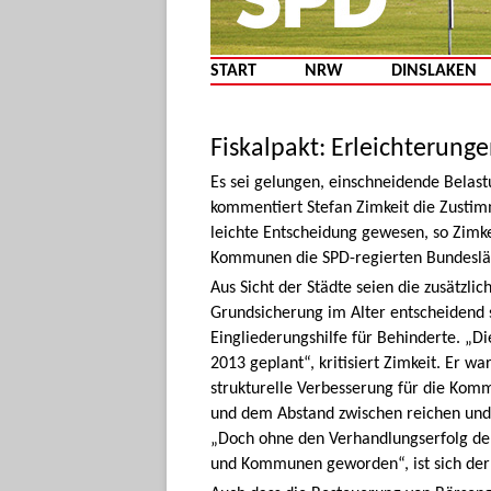
START
NRW
DINSLAKEN
Fiskalpakt: Erleichterung
Es sei gelungen, einschneidende Bela
kommentiert Stefan Zimkeit die Zustimm
leichte Entscheidung gewesen, so Zimkei
Kommunen die SPD-regierten Bundesländ
Aus Sicht der Städte seien die zusätzlic
Grundsicherung im Alter entscheidend 
Eingliederungshilfe für Behinderte. „Di
2013 geplant“, kritisiert Zimkeit. Er wa
strukturelle Verbesserung für die Ko
und dem Abstand zwischen reichen und a
„Doch ohne den Verhandlungserfolg der
und Kommunen geworden“, ist sich der 