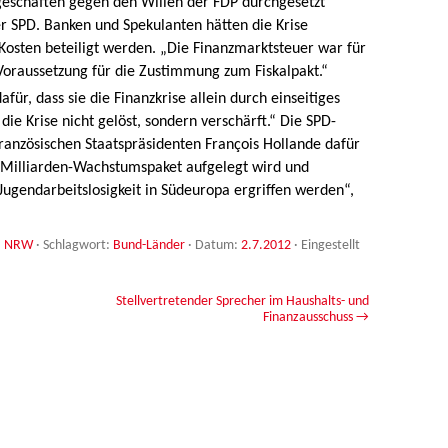
eschäften gegen den Willen der FDP durchgesetzt
er SPD. Banken und Spekulanten hätten die Krise
Kosten beteiligt werden. „Die Finanzmarktsteuer war für
oraussetzung für die Zustimmung zum Fiskalpakt.“
afür, dass sie die Finanzkrise allein durch einseitiges
ie Krise nicht gelöst, sondern verschärft.“ Die SPD-
anzösischen Staatspräsidenten François Hollande dafür
0-Milliarden-Wachstumspaket aufgelegt wird und
gendarbeitslosigkeit in Südeuropa ergriffen werden“,
,
NRW
· Schlagwort:
Bund-Länder
· Datum:
2.7.2012
·
Eingestellt
Stellvertretender Sprecher im Haushalts- und
Finanzausschuss
→