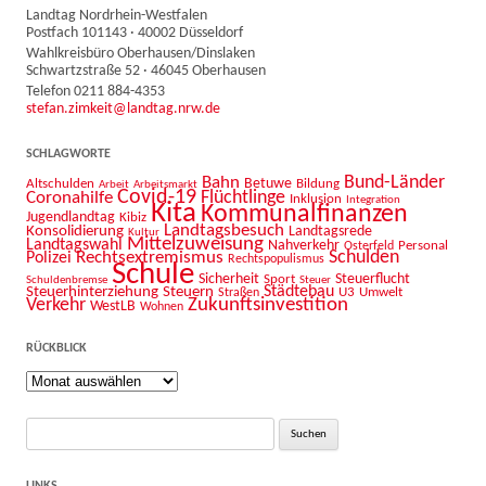
Landtag Nordrhein-Westfalen
Postfach 101143 · 40002 Düsseldorf
Wahlkreisbüro Oberhausen/Dinslaken
Schwartzstraße 52 · 46045 Oberhausen
Telefon 0211 884-4353
stefan.zimkeit@landtag.nrw.de
SCHLAGWORTE
Bahn
Bund-Länder
Betuwe
Altschulden
Bildung
Arbeit
Arbeitsmarkt
Covid-19
Flüchtlinge
Coronahilfe
Inklusion
Integration
Kita
Kommunalfinanzen
Jugendlandtag
Kibiz
Landtagsbesuch
Konsolidierung
Landtagsrede
Kultur
Mittelzuweisung
Landtagswahl
Nahverkehr
Personal
Osterfeld
Schulden
Rechtsextremismus
Polizei
Rechtspopulismus
Schule
Sicherheit
Sport
Steuerflucht
Schuldenbremse
Steuer
Städtebau
Steuerhinterziehung
Steuern
U3
Umwelt
Straßen
Zukunftsinvestition
Verkehr
WestLB
Wohnen
RÜCKBLICK
Rückblick
Suche
nach:
LINKS