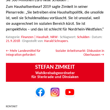
Sie 500 Millionen Euro neue Schulden“.
Zum Haushaltsentwurf 2019 sagte Zimkeit in seiner
Plenarrede: „Sie betreiben eine Haushaltspolitik, die unsolide
ist, weil sie Schuldenabbau vortäuscht. Sie ist unsozial, weil
sie ausgerechnet im sozialen Bereich kürzt. Sie ist
perspektivlos – und das ist schlecht für Nordrhein-Westfalen.“
Kategorie:
Finanzen | Haushalt
,
NRW
· Schlagwort:
Schulden
· Datum:
21.9.2018
·
Eingestellt von:
Harald Schrapers
.
Beitrags-Navigation
←
Mehr Landesmittel für
Sozialer Arbeitsmarkt: Diskussion in
Integration gefordert
Oberhausen
→
STEFAN ZIMKEIT
Wahlkreisabgeordneter
für Sterkrade und Dinslaken
KONTAKT