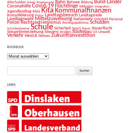
Bahn
Bund-Länder
Betuwe
Altschulden
Bildung
Arbeit
Arbeitsmarkt
Covid-19
Flüchtlinge
Coronahilfe
Inklusion
Integration
Kita
Kommunalfinanzen
Jugendlandtag
Kibiz
Landtagsbesuch
Konsolidierung
Landtagsrede
Kultur
Mittelzuweisung
Landtagswahl
Nahverkehr
Personal
Osterfeld
Schulden
Rechtsextremismus
Polizei
Rechtspopulismus
Schule
Sicherheit
Sport
Steuerflucht
Schuldenbremse
Steuer
Städtebau
Steuerhinterziehung
Steuern
U3
Umwelt
Straßen
Zukunftsinvestition
Verkehr
WestLB
Wohnen
RÜCKBLICK
Rückblick
Suche
nach:
LINKS