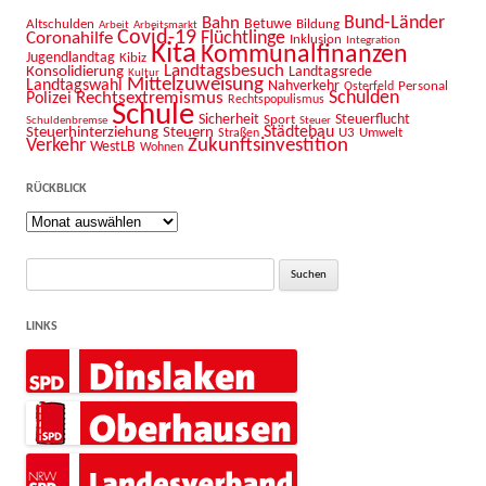
Bahn
Bund-Länder
Betuwe
Altschulden
Bildung
Arbeit
Arbeitsmarkt
Covid-19
Flüchtlinge
Coronahilfe
Inklusion
Integration
Kita
Kommunalfinanzen
Jugendlandtag
Kibiz
Landtagsbesuch
Konsolidierung
Landtagsrede
Kultur
Mittelzuweisung
Landtagswahl
Nahverkehr
Personal
Osterfeld
Schulden
Rechtsextremismus
Polizei
Rechtspopulismus
Schule
Sicherheit
Sport
Steuerflucht
Schuldenbremse
Steuer
Städtebau
Steuerhinterziehung
Steuern
U3
Umwelt
Straßen
Zukunftsinvestition
Verkehr
WestLB
Wohnen
RÜCKBLICK
Rückblick
Suche
nach:
LINKS