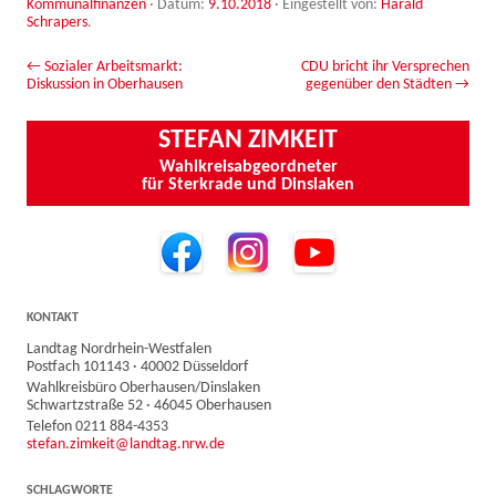
Kommunalfinanzen
· Datum:
9.10.2018
·
Eingestellt von:
Harald
Schrapers
.
Beitrags-Navigation
←
Sozialer Arbeitsmarkt:
CDU bricht ihr Versprechen
Diskussion in Oberhausen
gegenüber den Städten
→
STEFAN ZIMKEIT
Wahlkreisabgeordneter
für Sterkrade und Dinslaken
KONTAKT
Landtag Nordrhein-Westfalen
Postfach 101143 · 40002 Düsseldorf
Wahlkreisbüro Oberhausen/Dinslaken
Schwartzstraße 52 · 46045 Oberhausen
Telefon 0211 884-4353
stefan.zimkeit@landtag.nrw.de
SCHLAGWORTE