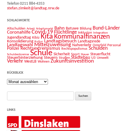
Telefon 0211 884-4353
stefan.zimkeit@landtag.nrw.de
SCHLAGWORTE
Bahn
Bund-Länder
Betuwe
Altschulden
Bildung
Arbeit
Arbeitsmarkt
Covid-19
Flüchtlinge
Coronahilfe
Inklusion
Integration
Kita
Kommunalfinanzen
Jugendlandtag
Kibiz
Landtagsbesuch
Konsolidierung
Landtagsrede
Kultur
Mittelzuweisung
Landtagswahl
Nahverkehr
Personal
Osterfeld
Schulden
Rechtsextremismus
Polizei
Rechtspopulismus
Schule
Sicherheit
Sport
Steuerflucht
Schuldenbremse
Steuer
Städtebau
Steuerhinterziehung
Steuern
U3
Umwelt
Straßen
Zukunftsinvestition
Verkehr
WestLB
Wohnen
RÜCKBLICK
Rückblick
Suche
nach:
LINKS