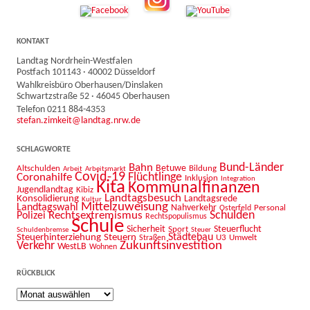
KONTAKT
Landtag Nordrhein-Westfalen
Postfach 101143 · 40002 Düsseldorf
Wahlkreisbüro Oberhausen/Dinslaken
Schwartzstraße 52 · 46045 Oberhausen
Telefon 0211 884-4353
stefan.zimkeit@landtag.nrw.de
SCHLAGWORTE
Bahn
Bund-Länder
Betuwe
Altschulden
Bildung
Arbeit
Arbeitsmarkt
Covid-19
Flüchtlinge
Coronahilfe
Inklusion
Integration
Kita
Kommunalfinanzen
Jugendlandtag
Kibiz
Landtagsbesuch
Konsolidierung
Landtagsrede
Kultur
Mittelzuweisung
Landtagswahl
Nahverkehr
Personal
Osterfeld
Schulden
Rechtsextremismus
Polizei
Rechtspopulismus
Schule
Sicherheit
Sport
Steuerflucht
Schuldenbremse
Steuer
Städtebau
Steuerhinterziehung
Steuern
U3
Umwelt
Straßen
Zukunftsinvestition
Verkehr
WestLB
Wohnen
RÜCKBLICK
Rückblick