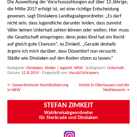
Die Ausweitung der Vorschusszahlungen auf über 12-Jährige,
die Mitte 2017 erfolgt ist, sei eine richtige Entscheidung
gewesen, sagt Dinslakens Landtagsabgeordneter. „Es darf
nicht sein, dass Jugendliche darunter leiden, dass zumeist
Väter keinen Unterhalt zahlen können oder wollen. Hier muss
die Gesellschaft einspringen, denn jedes Kind hat ein Recht
auf gleich gute Chancen“, so Zimkeit. „Gerade deshalb
ärgere ich mich darüber, dass Düsseldorf nun versucht,
Städte wie Dinslaken auf den Kosten sitzen zu lassen.“
Kategorie:
Dinslaken
,
Kinder | Jugend
,
NRW
· Schlagwort:
Unterhalt
·
Datum:
12.8.2019
·
Eingestellt von:
Harald Schrapers
.
Beitrags-Navigation
←
Gewerbesteuer-Kannibalisierung
Hotels in Oberhausen und der
in NRW
Wettbewerb
→
STEFAN ZIMKEIT
Wahlkreisabgeordneter
für Sterkrade und Dinslaken