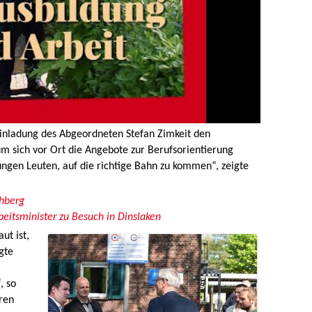
Einladung des Abgeordneten Stefan Zimkeit den
m sich vor Ort die Angebote zur Berufsorientierung
ungen Leuten, auf die richtige Bahn zu kommen“, zeigte
ohberg
eitsminister zu Besuch in Dinslaken
ut ist,
gte
, so
ren