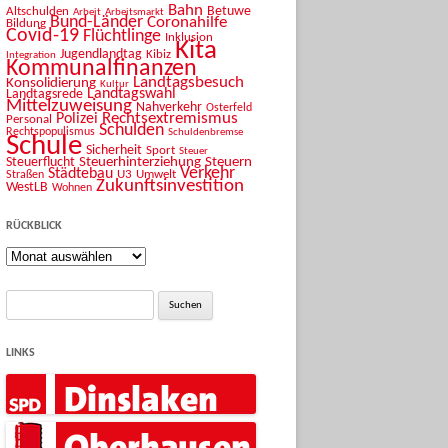
Bahn
Betuwe
Altschulden
Arbeit
Arbeitsmarkt
Bund-Länder
Coronahilfe
Bildung
Covid-19
Flüchtlinge
Inklusion
Kita
Jugendlandtag
Kibiz
Integration
Kommunalfinanzen
Landtagsbesuch
Konsolidierung
Kultur
Landtagswahl
Landtagsrede
Mittelzuweisung
Nahverkehr
Osterfeld
Rechtsextremismus
Polizei
Personal
Schulden
Rechtspopulismus
Schuldenbremse
Schule
Sicherheit
Sport
Steuer
Steuerhinterziehung
Steuern
Steuerflucht
Verkehr
Städtebau
U3
Umwelt
Straßen
Zukunftsinvestition
WestLB
Wohnen
RÜCKBLICK
Rückblick
Suche
nach:
LINKS