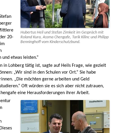
Stefan
berger
ittlere
Hubertus Heil und Stefan Zimkeit im Gespräch mit
der 20-
Roland Kura, Assma Chengafe, Tarik Kilinc und Philipp
Benninghoff vom Kinderschutzbund.
eim
m
 und etwas leisten.“
 in Lohberg tätig ist, sagte auf Heils Frage, wie gezielt
en: „Wir sind in den Schulen vor Ort.“ Sie habe
erinnen. „Die möchten gerne arbeiten und Geld
studieren.“ Oft würden sie es sich aber nicht zutrauen,
Chengafe eine Herausforderungen ihrer Arbeit.
gentur
em
n
Dieses