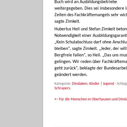
Buch wird an Ausbildungsbetriebe
weitergegeben. Dies sei insbesondere i
Zeiten des Fachkräftemangels sehr wich
sagte Zimkeit.
Hubertus Heil und Stefan Zimkeit beton
Notwendigkeit einer Ausbildungsgarant
„Kein Schulabschluss darf ohne Anschlu
bleiben“, sagte Zimkeit. „Jeder, der wi
Bergfreie fallen“, so Heil. „Das uns mu
gelingen. Wir reden über Fachkräfteman
geht zurück“, beklagte der Bundesarbe
geändert werden.
Kategorie:
Dinslaken
,
Kinder | Jugend
· Schla
Schrapers
.
Beitrags-Navigation
←
Für die Menschen in Oberhausen und Dinsl