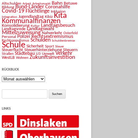
Bahn
Betuwe
Altschulden
Arbeit
Arbeitsmarkt
Bund-Länder
Coronahilfe
Bildung
Covid-19
Flüchtlinge
Inklusion
Kita
Jugendlandtag
Kibiz
Integration
Kommunalfinanzen
Landtagsbesuch
Konsolidierung
Kultur
Landtagswahl
Landtagsrede
Mittelzuweisung
Nahverkehr
Osterfeld
Rechtsextremismus
Polizei
Personal
Schulden
Rechtspopulismus
Schuldenbremse
Schule
Sicherheit
Sport
Steuer
Steuerhinterziehung
Steuern
Steuerflucht
Verkehr
Städtebau
U3
Umwelt
Straßen
Zukunftsinvestition
WestLB
Wohnen
RÜCKBLICK
Rückblick
Suche
nach:
LINKS