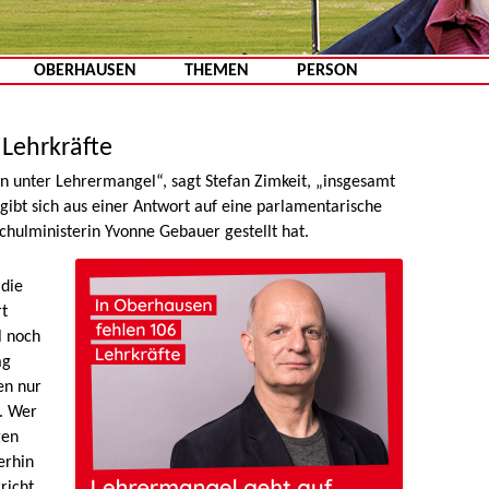
Zum Inhalt springen
OBERHAUSEN
THEMEN
PERSON
 Lehrkräfte
n unter Lehrermangel“, sagt Stefan Zimkeit, „insgesamt
rgibt sich aus einer Antwort auf eine parlamentarische
chulministerin Yvonne Gebauer gestellt hat.
 die
rt
l noch
ag
en nur
n. Wer
gen
erhin
richt