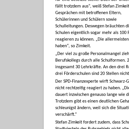
fällt trotzdem aus“, weiß Stefan Zimkei
Gesprächen mit betroffenen Eltern,
Schülerinnen und Schülern sowie
Schulleitungen. Deswegen bräuchten d
Schulen eigentlich sogar mehr als 100 P
reagieren zu können. „Die allermeisten
haben“, so Zimkeit.
„Der viel zu große Personalmangel zie
Berufskollegs durch alle Schulformen. 
insgesamt 30 Lehrkräfte. An den drei R
drei Förderschulen sind 20 Stellen nicht
Der SPD-Finanzexperte wirft Schwarz-G
nicht rechtzeitig reagiert zu haben. „
dauert inzwischen genauso lange wie d
Trotzdem gibt es einen deutlichen Geha
schleunigst ändern, weil sich die Situ
verschärft.“
Stefan Zimkeit fordert zudem, dass Sch
Stadtvierteln des Ruhrgebiets nicht allei