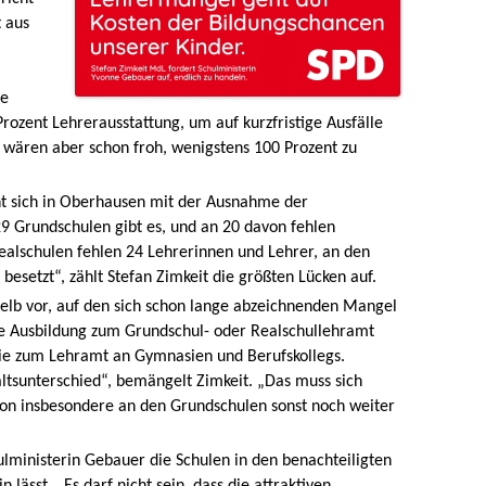
t aus
ie
rozent Lehrerausstattung, um auf kurzfristige Ausfälle
 wären aber schon froh, wenigstens 100 Prozent zu
ht sich in Oberhausen mit der Ausnahme der
29 Grundschulen gibt es, und an 20 davon fehlen
ealschulen fehlen 24 Lehrerinnen und Lehrer, an den
 besetzt“, zählt Stefan Zimkeit die größten Lücken auf.
elb vor, auf den sich schon lange abzeichnenden Mangel
Die Ausbildung zum Grundschul- oder Realschullehramt
ie zum Lehramt an Gymnasien und Berufskollegs.
ltsunterschied“, bemängelt Zimkeit. „Das muss sich
ation insbesondere an den Grundschulen sonst noch weiter
ulministerin Gebauer die Schulen in den benachteiligten
n lässt. „Es darf nicht sein, dass die attraktiven