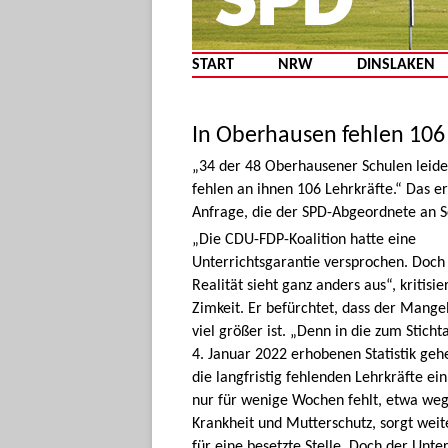
START
NRW
DINSLAKEN
In Oberhausen fehlen 106
„34 der 48 Oberhausener Schulen leide
fehlen an ihnen 106 Lehrkräfte.“ Das e
Anfrage, die der SPD-Abgeordnete an S
„Die CDU-FDP-Koalition hatte eine
Unterrichtsgarantie versprochen. Doch
Realität sieht ganz anders aus“, kritisie
Zimkeit. Er befürchtet, dass der Mange
viel größer ist. „Denn in die zum Sticht
4. Januar 2022 erhobenen Statistik geh
die langfristig fehlenden Lehrkräfte ei
nur für wenige Wochen fehlt, etwa we
Krankheit und Mutterschutz, sorgt weit
für eine besetzte Stelle. Doch der Unter