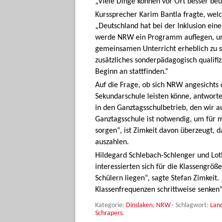
„Viele Dinge können vor Ort besser beur
Kurssprecher Karim Bantla fragte, welch
„Deutschland hat bei der Inklusion ein
werde NRW ein Programm auflegen, um 
gemeinsamen Unterricht erheblich zu 
zusätzliches sonderpädagogisch qualifiz
Beginn an stattfinden.“
Auf die Frage, ob sich NRW angesichts 
Sekundarschule leisten könne, antwortete
in den Ganztagsschulbetrieb, den wir 
Ganztagsschule ist notwendig, um für 
sorgen“, ist Zimkeit davon überzeugt, da
auszahlen.
Hildegard Schlebach-Schlenger und Loth
interessierten sich für die Klassengröß
Schülern liegen“, sagte Stefan Zimkeit
Klassenfrequenzen schrittweise senken
Kategorie:
Dinslaken
,
NRW
· Schlagwort:
Lan
Schrapers
.