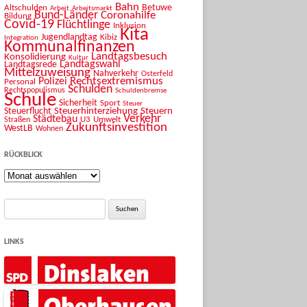
Bahn
Betuwe
Altschulden
Arbeit
Arbeitsmarkt
Bund-Länder
Coronahilfe
Bildung
Covid-19
Flüchtlinge
Inklusion
Kita
Jugendlandtag
Kibiz
Integration
Kommunalfinanzen
Landtagsbesuch
Konsolidierung
Kultur
Landtagswahl
Landtagsrede
Mittelzuweisung
Nahverkehr
Osterfeld
Rechtsextremismus
Polizei
Personal
Schulden
Rechtspopulismus
Schuldenbremse
Schule
Sicherheit
Sport
Steuer
Steuerhinterziehung
Steuern
Steuerflucht
Verkehr
Städtebau
U3
Umwelt
Straßen
Zukunftsinvestition
WestLB
Wohnen
RÜCKBLICK
Rückblick
Suche
nach:
LINKS