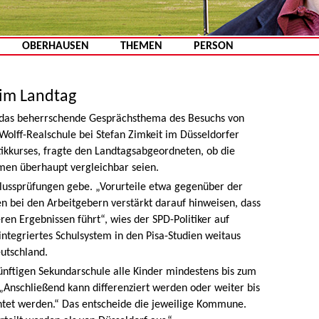
Zum Inhalt springen
OBERHAUSEN
THEMEN
PERSON
 im Landtag
 das beherrschende Gesprächsthema des Besuchs von
Wolff-Realschule bei Stefan Zimkeit im Düsseldorfer
itikkurses, fragte den Landtagsabgeordneten, ob die
men überhaupt vergleichbar seien.
hlussprüfungen gebe. „Vorurteile etwa gegenüber der
n bei den Arbeitgebern verstärkt darauf hinweisen, dass
n Ergebnissen führt“, wies der SPD-Politiker auf
ntegriertes Schulsystem in den Pisa-Studien weitaus
eutschland.
künftigen Sekundarschule alle Kinder mindestens bis zum
„Anschließend kann differenziert werden oder weiter bis
htet werden.“ Das entscheide die jeweilige Kommune.