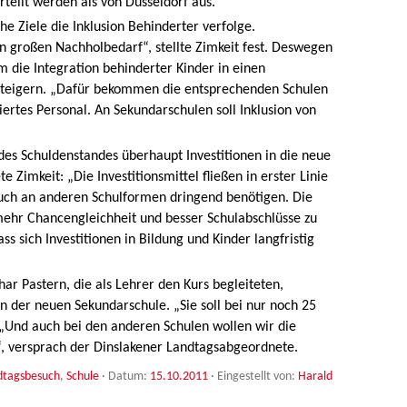
teilt werden als von Düsseldorf aus.“
e Ziele die Inklusion Behinderter verfolge.
en großen Nachholbedarf“, stellte Zimkeit fest. Deswegen
die Integration behinderter Kinder in einen
steigern. „Dafür bekommen die entsprechenden Schulen
iertes Personal. An Sekundarschulen soll Inklusion von
des Schuldenstandes überhaupt Investitionen in die neue
 Zimkeit: „Die Investitionsmittel fließen in erster Linie
auch an anderen Schulformen dringend benötigen. Die
mehr Chancengleichheit und besser Schulabschlüsse zu
ss sich Investitionen in Bildung und Kinder langfristig
ar Pastern, die als Lehrer den Kurs begleiteten,
en der neuen Sekundarschule. „Sie soll bei nur noch 25
. „Und auch bei den anderen Schulen wollen wir die
“, versprach der Dinslakener Landtagsabgeordnete.
dtagsbesuch
,
Schule
· Datum:
15.10.2011
·
Eingestellt von:
Harald