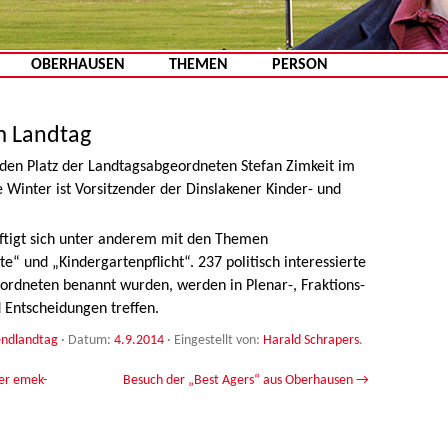
Zum Inhalt springen
OBERHAUSEN
THEMEN
PERSON
im Landtag
 den Platz der Landtagsabgeordneten Stefan Zimkeit im
 Winter ist Vorsitzender der Dinslakener Kinder- und
ftigt sich unter anderem mit den Themen
e“ und „Kindergartenpflicht“. 237 politisch interessierte
eordneten benannt wurden, werden in Plenar-, Fraktions-
 Entscheidungen treffen.
endlandtag
· Datum:
4.9.2014
·
Eingestellt von:
Harald Schrapers
.
der emek-
Besuch der „Best Agers“ aus Oberhausen
→