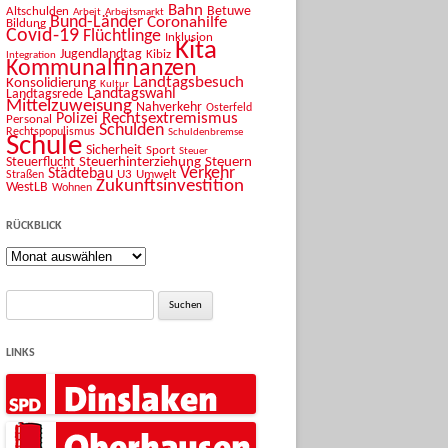
Bahn
Betuwe
Altschulden
Arbeit
Arbeitsmarkt
Bund-Länder
Coronahilfe
Bildung
Covid-19
Flüchtlinge
Inklusion
Kita
Jugendlandtag
Kibiz
Integration
Kommunalfinanzen
Landtagsbesuch
Konsolidierung
Kultur
Landtagswahl
Landtagsrede
Mittelzuweisung
Nahverkehr
Osterfeld
Rechtsextremismus
Polizei
Personal
Schulden
Rechtspopulismus
Schuldenbremse
Schule
Sicherheit
Sport
Steuer
Steuerhinterziehung
Steuern
Steuerflucht
Verkehr
Städtebau
U3
Umwelt
Straßen
Zukunftsinvestition
WestLB
Wohnen
RÜCKBLICK
Rückblick
Suche
nach:
LINKS