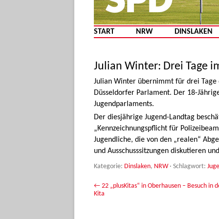
START
NRW
DINSLAKEN
Julian Winter: Drei Tage 
Julian Winter übernimmt für drei Tage
Düsseldorfer Parlament. Der 18-Jährige
Jugendparlaments.
Der diesjährige Jugend-Landtag beschä
„Kennzeichnungspflicht für Polizeibeamt
Jugendliche, die von den „realen“ Abg
und Ausschusssitzungen diskutieren und
Kategorie:
Dinslaken
,
NRW
· Schlagwort:
Jug
Beitrags-Navigation
←
22 „plusKitas“ in Oberhausen – Besuch in 
Kita