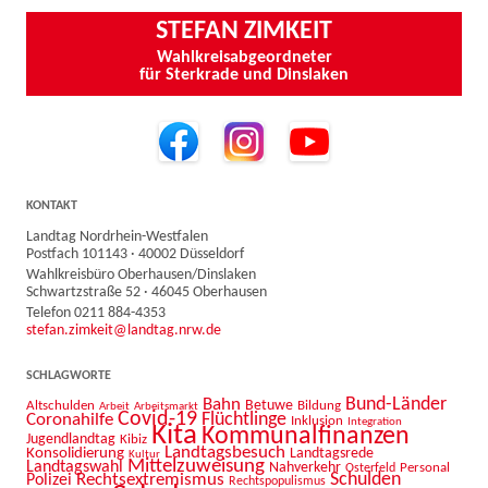
STEFAN ZIMKEIT
Wahlkreisabgeordneter
für Sterkrade und Dinslaken
KONTAKT
Landtag Nordrhein-Westfalen
Postfach 101143 · 40002 Düsseldorf
Wahlkreisbüro Oberhausen/Dinslaken
Schwartzstraße 52 · 46045 Oberhausen
Telefon 0211 884-4353
stefan.zimkeit@landtag.nrw.de
SCHLAGWORTE
Bahn
Bund-Länder
Betuwe
Altschulden
Bildung
Arbeit
Arbeitsmarkt
Covid-19
Flüchtlinge
Coronahilfe
Inklusion
Integration
Kita
Kommunalfinanzen
Jugendlandtag
Kibiz
Landtagsbesuch
Konsolidierung
Landtagsrede
Kultur
Mittelzuweisung
Landtagswahl
Nahverkehr
Personal
Osterfeld
Schulden
Rechtsextremismus
Polizei
Rechtspopulismus