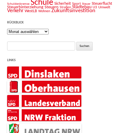
Schule
Sicherheit
Sport
Steuerflucht
Schuldenbremse
Steuer
Städtebau
Steuerhinterziehung
Steuern
U3
Umwelt
Straßen
Zukunftsinvestition
Verkehr
WestLB
Wohnen
RÜCKBLICK
Rückblick
Suche
nach:
LINKS