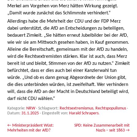
Merkel am Vorgehen von Merz hätten Wirkung gezeigt.
„Damit wurde zunächst das Schlimmste verhindert.“
Allerdings habe die Mehrheit der CDU und der FDP Merz
dabei unterstützt, die AfD an Entscheidungen zu beteiligen,
bedauert Zimkeit. „Sie hätten erneut Jubelbilder bei der AfD,
wie wir sie am Mittwoch gesehen haben, in Kauf genommen.
Alleine die Bereitschaft, gemeinsam mit der AfD zu handeln,
wird die Rechtsextremisten stärken. Klar ist auch, dass Merz
bereit ist und bleibt, Stimmen von der AfD zu nutzen.“ Zimkeit
befürchtet, dass er dies auch bei einer Kanzlerwahl tun
würde. „Und ob es dann genug Abgeordnete der Union gibt,
die dies unterbinden würden, ist zweifelhaft. Wer verhindern
will, dass die AfD an der Macht in Deutschland beteiligt wird,
darf nicht CDU wählen.“
Kategorie:
NRW
· Schlagwort:
Rechtsextremismus
,
Rechtspopulismus
·
Datum:
31.1.2025
·
Eingestellt von:
Harald Schrapers
.
Beitrags-Navigation
←
Ministerpräsident Wüst:
SPD: Keine Zusammenarbeit mit
Mehrheiten mit der AfD?
Nazis – seit 1863
→