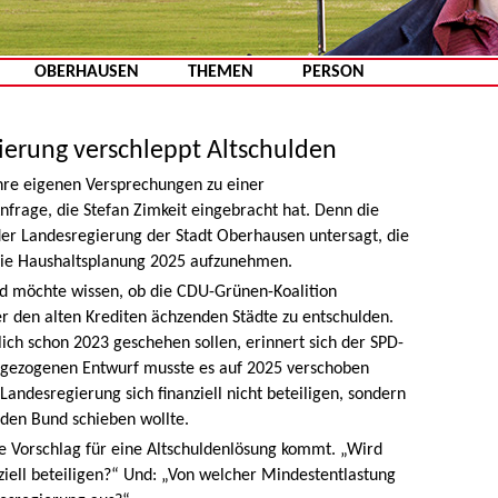
Zum Inhalt springen
OBERHAUSEN
THEMEN
PERSON
ierung verschleppt Altschulden
ihre eigenen Versprechungen zu einer
Anfrage, die Stefan Zimkeit eingebracht hat. Denn die
er Landesregierung der Stadt Oberhausen untersagt, die
 die Haushaltsplanung 2025 aufzunehmen.
d möchte wissen, ob die CDU-Grünen-Koalition
er den alten Krediten ächzenden Städte zu entschulden.
lich schon 2023 geschehen sollen, erinnert sich der SPD-
kgezogenen Entwurf musste es auf 2025 verschoben
andesregierung sich finanziell nicht beteiligen, sondern
en Bund schieben wollte.
ue Vorschlag für eine Altschuldenlösung kommt. „Wird
ziell beteiligen?“ Und: „Von welcher Mindestentlastung