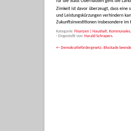
für die Stadt Oberhausen geht die Lan
Zimkeit ist davor überzeugt, dass eine
und Leistungskürzungen verhindern kan
Zukunftsinvestitionen insbesondere im 
Kategorie:
Finanzen | Haushalt
,
Kommunales
·
Eingestellt von:
Harald Schrapers
.
Beitrags-Navigation
←
Demokratiefördergesetz: Blockade beend