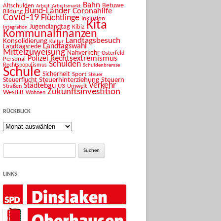
Bahn
Betuwe
Altschulden
Arbeit
Arbeitsmarkt
Bund-Länder
Coronahilfe
Bildung
Covid-19
Flüchtlinge
Inklusion
Kita
Jugendlandtag
Kibiz
Integration
Kommunalfinanzen
Landtagsbesuch
Konsolidierung
Kultur
Landtagswahl
Landtagsrede
Mittelzuweisung
Nahverkehr
Osterfeld
Rechtsextremismus
Polizei
Personal
Schulden
Rechtspopulismus
Schuldenbremse
Schule
Sicherheit
Sport
Steuer
Steuerhinterziehung
Steuern
Steuerflucht
Verkehr
Städtebau
U3
Umwelt
Straßen
Zukunftsinvestition
WestLB
Wohnen
RÜCKBLICK
Rückblick
Suche
nach:
LINKS