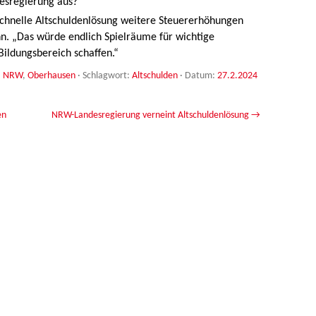
desregierung aus?“
 schnelle Altschuldenlösung weitere Steuererhöhungen
n. „Das würde endlich Spielräume für wichtige
Bildungsbereich schaffen.“
,
NRW
,
Oberhausen
· Schlagwort:
Altschulden
· Datum:
27.2.2024
en
NRW-Landesregierung verneint Altschuldenlösung
→