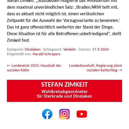
Stefan Zimkeit. „Stattdessen reagierte das Ministerium mit
dem maximal unverbindlichen Satz: ‚Straßen.NRW teilt mit,
dass es aktuell nicht möglich ist, einen verlässlichen
Zeitpunkt für die Auswahl der Vorzugsvariante zu benennen.‘
Das ist ganz offensichtlich weiterhin der Stand der Dinge.
Diese Situation ist für alle Betroffenen unbefriedigend“, stellt
Zimkeit fest.
Kategorie:
Dinslaken
· Schlagwort:
Verkehr
· Datum:
17.9.2024
·
Eingestellt von:
Harald Schrapers
.
Beitrags-Navigation
←
Landesetat 2025: Haushalt der
Landeshaushalt: Regierung plant
sozialen Kälte
sozialen Kahlschlag
→
STEFAN ZIMKEIT
Wahlkreisabgeordneter
für Sterkrade und Dinslaken