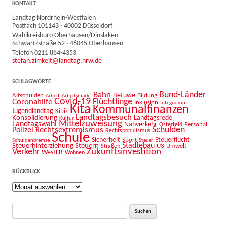
KONTAKT
Landtag Nordrhein-Westfalen
Postfach 101143 · 40002 Düsseldorf
Wahlkreisbüro Oberhausen/Dinslaken
Schwartzstraße 52 · 46045 Oberhausen
Telefon 0211 884-4353
stefan.zimkeit@landtag.nrw.de
SCHLAGWORTE
Bahn
Bund-Länder
Betuwe
Altschulden
Bildung
Arbeit
Arbeitsmarkt
Covid-19
Flüchtlinge
Coronahilfe
Inklusion
Integration
Kita
Kommunalfinanzen
Jugendlandtag
Kibiz
Landtagsbesuch
Konsolidierung
Landtagsrede
Kultur
Mittelzuweisung
Landtagswahl
Nahverkehr
Personal
Osterfeld
Schulden
Rechtsextremismus
Polizei
Rechtspopulismus
Schule
Sicherheit
Sport
Steuerflucht
Schuldenbremse
Steuer
Städtebau
Steuerhinterziehung
Steuern
U3
Umwelt
Straßen
Zukunftsinvestition
Verkehr
WestLB
Wohnen
RÜCKBLICK
Rückblick
Suche
nach: