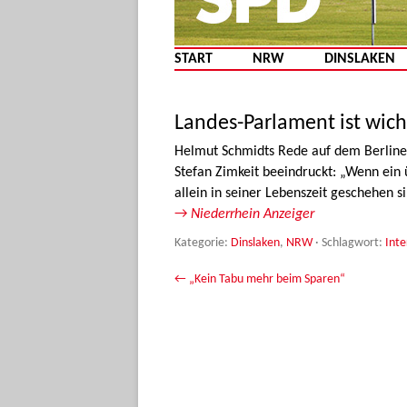
START
NRW
DINSLAKEN
Landes-Parlament ist wic
Helmut Schmidts Rede auf dem Berliner
Stefan Zimkeit beeindruckt: „Wenn ein 
allein in seiner Lebenszeit geschehen s
→
Niederrhein Anzeiger
Kategorie:
Dinslaken
,
NRW
· Schlagwort:
Inte
Beitrags-Navigation
←
„Kein Tabu mehr beim Sparen“