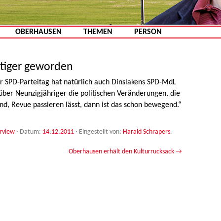
Zum Inhalt springen
OBERHAUSEN
THEMEN
PERSON
htiger geworden
 SPD-Parteitag hat natürlich auch Dinslakens SPD-MdL
über Neunzigjähriger die politischen Veränderungen, die
ind, Revue passieren lässt, dann ist das schon bewegend.“
rview
· Datum:
14.12.2011
·
Eingestellt von:
Harald Schrapers
.
Oberhausen erhält den Kulturrucksack
→