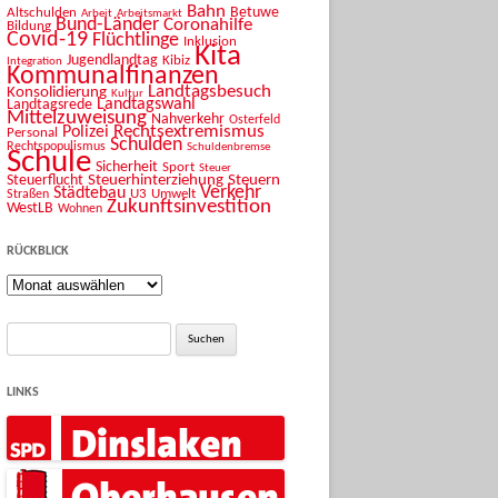
Bahn
Betuwe
Altschulden
Arbeit
Arbeitsmarkt
Bund-Länder
Coronahilfe
Bildung
Covid-19
Flüchtlinge
Inklusion
Kita
Jugendlandtag
Kibiz
Integration
Kommunalfinanzen
Landtagsbesuch
Konsolidierung
Kultur
Landtagswahl
Landtagsrede
Mittelzuweisung
Nahverkehr
Osterfeld
Rechtsextremismus
Polizei
Personal
Schulden
Rechtspopulismus
Schuldenbremse
Schule
Sicherheit
Sport
Steuer
Steuerhinterziehung
Steuern
Steuerflucht
Verkehr
Städtebau
U3
Umwelt
Straßen
Zukunftsinvestition
WestLB
Wohnen
RÜCKBLICK
Rückblick
Suche
nach:
LINKS